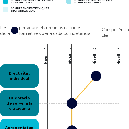
COMPETÈNCIES QUALITATIVES
COMPETÈNCIES TÈCNIQUES
TRANSVERSALS
COMPLEMENTÀRIES
COMPETÈNCIES TÈCNIQUES
SECTORIALS CLAU
Fes
per veure els recursos i accions
Competència
clic a
formatives per a cada competència
clau
4
2
3
1
Nivell
Nivell
Nivell
Nivell
Efectivitat
individual
Orientació
de servei a la
ciutadania
Aprenentatge