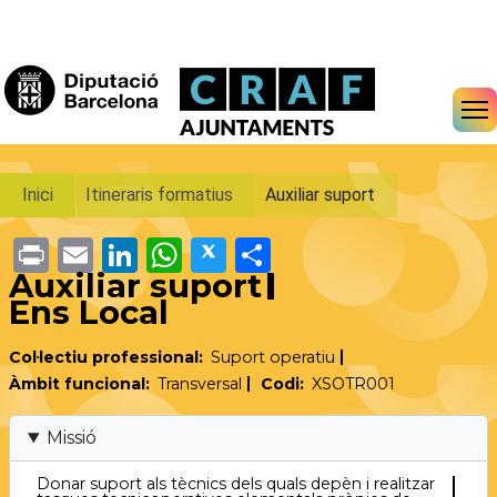
Vés al contingut
Fil d'ariadna
Inici
Itineraris formatius
Auxiliar suport
Print
Email
LinkedIn
WhatsApp
Twitter
Share
Auxiliar suport
Ens Local
Col·lectiu professional
Suport operatiu
Àmbit funcional
Transversal
Codi
XSOTR001
Missió
Donar suport als tècnics dels quals depèn i realitzar