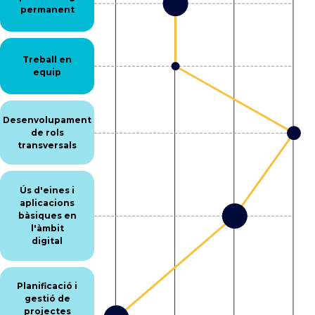
permanent
Treball en
equip
Desenvolupament
de rols
transversals
Ús d'eines i
aplicacions
bàsiques en
l'àmbit
digital
Planificació i
gestió de
projectes