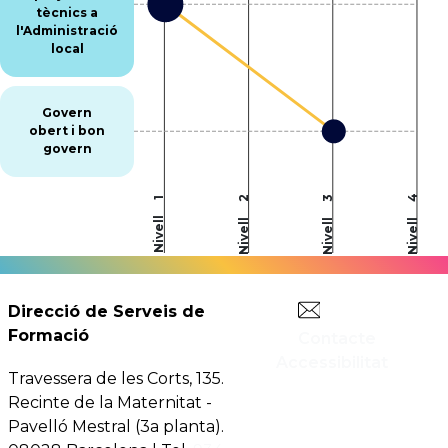
tècnics a
l'Administració
local
Govern
obert i bon
govern
4
2
3
1
Nivell
Nivell
Nivell
Nivell
Direcció de Serveis de
Formació
Contacte
Accessibilitat
Travessera de les Corts, 135.
Recinte de la Maternitat -
Pavelló Mestral (3a planta).