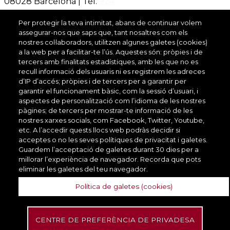
08028 Barcelona | Tel.
934
049 300
Per protegir la teva intimitat, abans de continuar volem
assegurar-nos que saps que, tant nosaltres com els
nostres col·laboradors, utilitzen algunes galetes (cookies)
a la web per a facilitar-te l’ús. Aquestes són: pròpies i de
tercers amb finalitats estadístiques, amb les que no es
recull informació dels usuaris ni es registrem les adreces
d’IP d’accés; pròpies i de tercers per a garantir per
garantir el funcionament bàsic, com la sessió d’usuari, i
aspectes de personalització com l’idioma de les nostres
pàgines; de tercers per mostrar-te informació de les
nostres xarxes socials, com Facebook, Twitter, Youtube,
etc. A l’accedir quests llocs web podràs decidir si
acceptes o no les seves polítiques de privacitat i galetes.
Guardem l’acceptació de galetes durant 30 dies per a
millorar l’experiència de navegador. Recorda que pots
eliminar les galetes del teu navegador.
Política de galetes (cookies)
CENTRE DE PREFERÈNCIA DE PRIVADESA