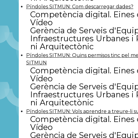
(3)
Píndoles SITMUN: Com descarregar dades?
Manteniment d'instal·
Competència digital. Eines d
públics
(4)
Vídeo
Manteniment d'instal·
públics. Edificis i insta
Gerència de Serveis d'Equi
Manteniment d'instal·
Infraestructures Urbanes i
públics. Jardineria i e
Manteniment d'instal·
ni Arquitectònic
públics. Ús d'estris i
Medi ambient
(42)
Píndoles SITMUN: Quins permisos tinc pel me
Mobilitat i seguretat
SITMUN
Organització del tre
Competència digital. Eines d
Organització del treb
temps i les tasques
(
Vídeo
Organització del tre
Gerència de Serveis d'Equi
Organització del tre
Infraestructures Urbanes i
Padró d'habitants
(
Participació ciutad
ni Arquitectònic
Promoció econòmi
Protecció civil
(5)
Píndoles SITMUN: Vols aprendre a treure-li 
Protocol municipal
Competència digital. Eines d
Recursos humans i 
Vídeo
Salut pública
(12)
Seguretat ciutadan
Gerència de Serveis d'Equi
Seguretat ciutadana