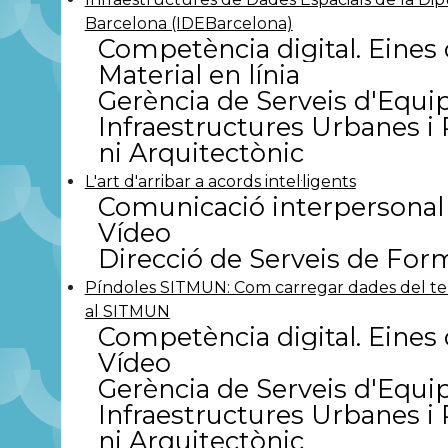
Mirades d'Educació
(4)
Desenvolupament p
Barcelona (IDEBarcelona)
Planificació estratègica de la política
Creativitat
(17)
Competència digital. Eines d
local de cooperació al
Desenvolupament pe
desenvolupament
(7)
emocional
(97)
Material en línia
Síntesis de formació
(29)
Econòmica
(26)
Gerència de Serveis d'Equi
Videopindoles d'aprenentatge
(86)
Educació
(127)
Videopíndoles de ciberseguretat
Emergències i auto
Infraestructures Urbanes i
(19)
Espais naturals
(2)
ni Arquitectònic
Videopíndoles de Microsoft 365
Esports
(26)
(127)
Formació a les orga
L'art d'arribar a acords intel·ligents
Habitatge
(18)
Comunicació interpersonal
Idiomes
(7)
Vídeo
Igualtat i polítiques
Innovació i canvi a l
Direcció de Serveis de For
pública
(79)
Joventut
(28)
Píndoles SITMUN: Com carregar dades del t
Jurídica. Administra
al SITMUN
Jurídica. Contractac
Competència digital. Eines d
Jurídica. Procedime
(21)
Vídeo
Jurídica. Procedime
Gerència de Serveis d'Equi
Jurídica. Propietat in
Jurídica. Protecció 
Infraestructures Urbanes i
Jurídica. Règim juríd
ni Arquitectònic
Jurídica. Responsabi