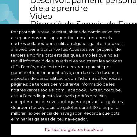
Desenvolupament personal
dre a aprendre
Vídeo
Direcció de Serveis de For
Per protegir la teva intimitat, abans de continuar volem
Aprèn Slack
assegurar-nos que saps que, tant nosaltres com els
Organització del treball. Eq
nostres col·laboradors, utilitzen algunes galetes (cookies)
Vídeo
a la web per a facilitar-te l’ús. Aquestes són: pròpies i de
Direcció de Serveis de For
tercers amb finalitats estadístiques, amb les que no es
recull informació dels usuaris ni es registrem les adreces
Aprèn Trello
d’IP d’accés; pròpies i de tercers per a garantir per
Organització del treball. Ges
garantir el funcionament bàsic, com la sessió d’usuari, i
aspectes de personalització com l’idioma de les nostres
emps i les tasques
pàgines; de tercers per mostrar-te informació de les
Vídeo
nostres xarxes socials, com Facebook, Twitter, Youtube,
Direcció de Serveis de For
etc. A l’accedir quests llocs web podràs decidir si
acceptes o no les seves polítiques de privacitat i galetes.
Recurs formatiu
Guardem l’acceptació de galetes durant 30 dies per a
millorar l’experiència de navegador. Recorda que pots
eliminar les galetes del teu navegador.
Aprendre a liderar en contextos complexes
Organització del treball. Li
Política de galetes (cookies)
Vídeo