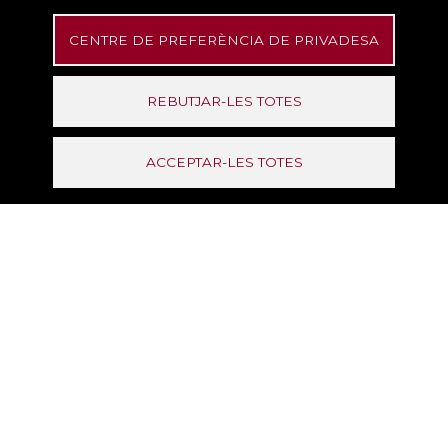
Direcció de Serveis de For
CENTRE DE PREFERÈNCIA DE PRIVADESA
Aprendre a liderar en contextos complexes (
Organització del treball. Li
Àudio
REBUTJAR-LES TOTES
Direcció de Serveis de For
Aprendre de l'error
ACCEPTAR-LES TOTES
Desenvolupament personal
dre a aprendre
Vídeo
Direcció de Serveis de For
Aprendre del futur
Desenvolupament personal
dre a aprendre
Vídeo
Direcció de Serveis de For
Aprenent de l'experiència