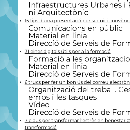
Infraestructures Urbanes i
persones i béns
(3)
Seguretat ciutadana
ni Arquitectònic
l'actuació policial
(1)
Seguretat ciutadana.
15 tips d'una presentació per seduir i convènc
seguretat
(1)
Comunicacions en públic
Seguretat i salut la
Material en línia
Serveis municipals
(
Serveis socials
(124)
Direcció de Serveis de For
Turisme
(21)
31 eines digitals útils per a la formació
Unió europea i estra
(4)
Formació a les organitzaci
Urbanisme
(15)
Material en línia
Direcció de Serveis de For
6 trucs per fer un bon ús del correu electròn
Organització del treball. Ges
emps i les tasques
Vídeo
Direcció de Serveis de For
7 claus per transformar l'estrès en benestar #
transformació