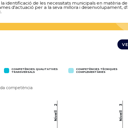
r a la identificació de les necessitats municipals en matèria
ames d'actuació per a la seva millora i desenvolupament, d
.
V
COMPETÈNCIES QUALITATIVES
COMPETÈNCIES TÈCNIQUES
TRANSVERSALS
COMPLEMENTÀRIES
 cada competència
2
3
Nivell
Nivell