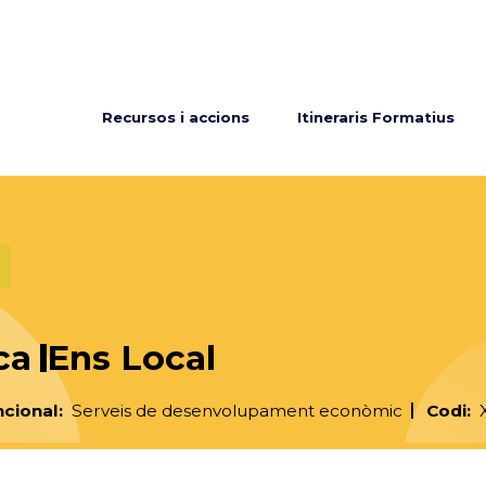
Menú principal
Recursos i accions
Itineraris Formatius
ca
Ens Local
ncional
Serveis de desenvolupament econòmic
Codi