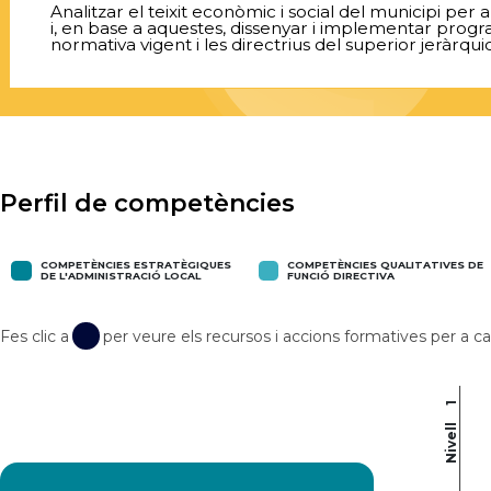
Analitzar el teixit econòmic i social del municipi pe
i, en base a aquestes, dissenyar i implementar progr
normativa vigent i les directrius del superior jeràrquic
Perfil de competències
COMPETÈNCIES ESTRATÈGIQUES
COMPETÈNCIES QUALITATIVES DE
DE L'ADMINISTRACIÓ LOCAL
FUNCIÓ DIRECTIVA
Fes clic a
per veure els recursos i accions formatives per a
1
Nivell