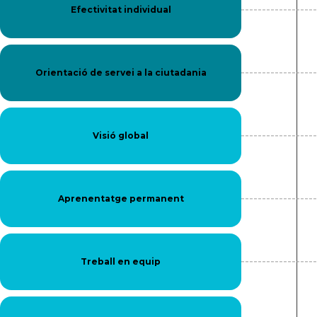
Efectivitat individual
Orientació de servei a la ciutadania
Visió global
Aprenentatge permanent
Treball en equip