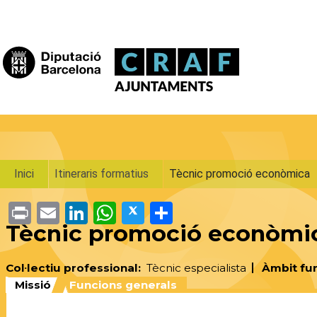
Vés al contingut
Fil d'ariadna
Inici
Itineraris formatius
Tècnic promoció econòmica
Print
Email
LinkedIn
WhatsApp
Twitter
Share
Tècnic promoció econòmi
Col·lectiu professional
Tècnic especialista
Àmbit fu
Missió
Funcions generals
(pestanya activa)