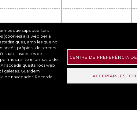
rar-nos que saps que, tant
es (cookies) a la web per a
s estadístiques, amb les que no
 d’accés; pròpies i de tercers
d’usuari, i aspectes de
2
3
CENTRE DE PREFERÈNCIA DE
 per mostrar-te informació de
Nivell
Nivell
 A l’accedir quests llocs web
at i galetes. Guardem
ACCEPTAR-LES TOT
ència de navegador. Recorda
Contacte
Accessibilitat