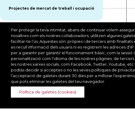
Projectes de mercat de treball i ocupació
Per protegir la teva intimitat, abans de continuar volem assegu
Projectes estratègics de
nosaltres com els nostres col·laboradors, utilitzen algunes galet
desenvolupament econòmic local
facilitar-te l’ús. Aquestes són: pròpies i de tercers amb finalitat
es recull informació dels usuaris ni es registrem les adreces d’IP
per a garantir per garantir el funcionament bàsic, com la sessió 
1
personalització com l’idioma de les nostres pàgines; de tercers
Nivell
les nostres xarxes socials, com Facebook, Twitter, Youtube, etc.
podràs decidir si acceptes o no les seves polítiques de privacit
l’acceptació de galetes durant 30 dies per a millorar l’experi
que pots eliminar les galetes del teu navegador.
Política de galetes (cookies)
Direcció de Serveis de Formació
Travessera de les Corts, 135.
Recinte de la Maternitat - Pavelló Mestral (3a
planta).
08028 Barcelona | Tel.
934 049 300