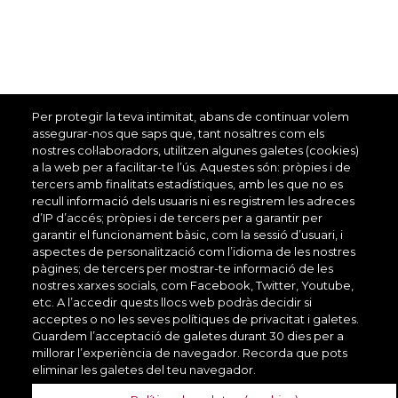
Per protegir la teva intimitat, abans de continuar volem
assegurar-nos que saps que, tant nosaltres com els
nostres col·laboradors, utilitzen algunes galetes (cookies)
a la web per a facilitar-te l’ús. Aquestes són: pròpies i de
tercers amb finalitats estadístiques, amb les que no es
recull informació dels usuaris ni es registrem les adreces
d’IP d’accés; pròpies i de tercers per a garantir per
garantir el funcionament bàsic, com la sessió d’usuari, i
aspectes de personalització com l’idioma de les nostres
pàgines; de tercers per mostrar-te informació de les
nostres xarxes socials, com Facebook, Twitter, Youtube,
etc. A l’accedir quests llocs web podràs decidir si
acceptes o no les seves polítiques de privacitat i galetes.
Guardem l’acceptació de galetes durant 30 dies per a
millorar l’experiència de navegador. Recorda que pots
eliminar les galetes del teu navegador.