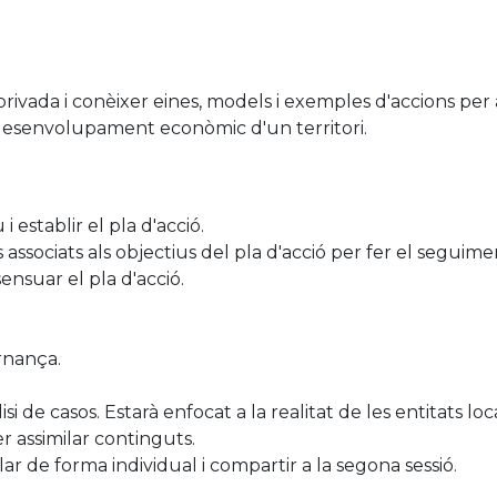
-privada i conèixer eines, models i exemples d'accions per 
 desenvolupament econòmic d'un territori.
i establir el pla d'acció.
s associats als objectius del pla d'acció per fer el seguime
sensuar el pla d'acció.
rnança.
i de casos. Estarà enfocat a la realitat de les entitats loca
r assimilar continguts.
lar de forma individual i compartir a la segona sessió.