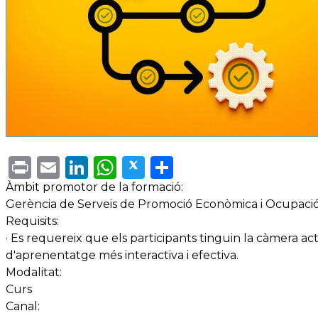
Print
Email
LinkedIn
WhatsApp
Twitter
Share
Àmbit promotor de la formació:
Gerència de Serveis de Promoció Econòmica i Ocupaci
Requisits:
· Es requereix que els participants tinguin la càmera a
d'aprenentatge més interactiva i efectiva.
Modalitat:
Curs
Canal: