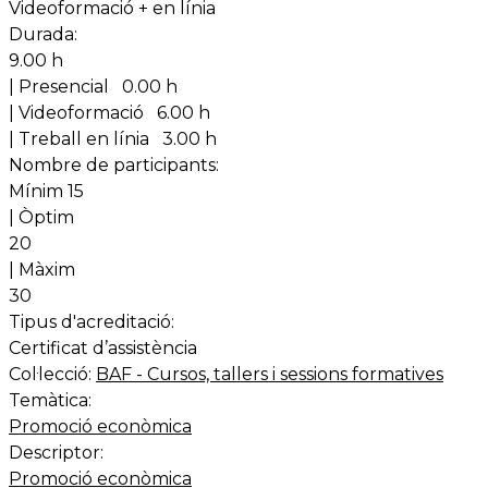
Videoformació + en línia
Durada:
9.00 h
| Presencial
0.00 h
| Videoformació
6.00 h
| Treball en línia
3.00 h
Nombre de participants:
Mínim 15
| Òptim
20
| Màxim
30
Tipus d'acreditació:
Certificat d’assistència
Col·lecció:
BAF - Cursos, tallers i sessions formatives
Temàtica:
Promoció econòmica
Descriptor:
Promoció econòmica