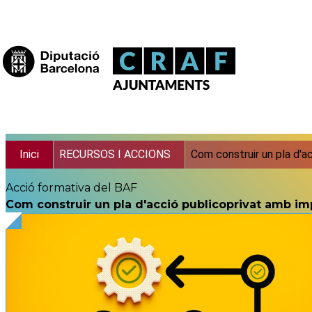
Vés al contingut
Fil d'ariadna
Inici
RECURSOS I ACCIONS
Com construir un pla d'ac
Acció formativa del BAF
Com construir un pla d'acció publicoprivat amb imp