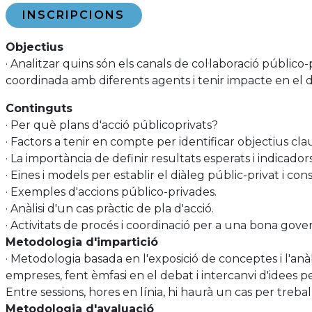
INSCRIPCIONS
Objectius
· Analitzar quins són els canals de col·laboració público
coordinada amb diferents agents i tenir impacte en el
Continguts
· Per què plans d'acció públicoprivats?
· Factors a tenir en compte per identificar objectius clau 
· La importància de definir resultats esperats i indicador
· Eines i models per establir el diàleg públic-privat i con
· Exemples d'accions público-privades.
· Anàlisi d'un cas pràctic de pla d'acció.
· Activitats de procés i coordinació per a una bona gove
Metodologia d'impartició
· Metodologia basada en l'exposició de conceptes i l'anàlis
empreses, fent èmfasi en el debat i intercanvi d'idees pe
Entre sessions, hores en línia, hi haurà un cas per trebal
Metodologia d'avaluació