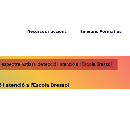
Menú principal
Recursos i accions
Itineraris Formatius
'espectre autista: detecció i atenció a l'Escola Bressol
 i atenció a l'Escola Bressol