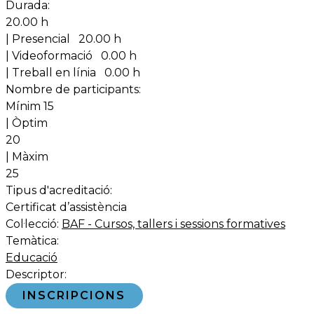
Durada:
20.00 h
| Presencial
20.00 h
| Videoformació
0.00 h
| Treball en línia
0.00 h
Nombre de participants:
Mínim 15
| Òptim
20
| Màxim
25
Tipus d'acreditació:
Certificat d’assistència
Col·lecció:
BAF - Cursos, tallers i sessions formatives
Temàtica:
Educació
Descriptor:
INSCRIPCIONS