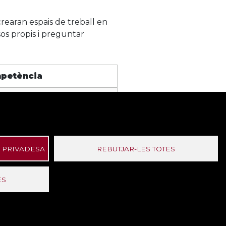
crearan espais de treball en
sos propis i preguntar
petència
ificació i programació de
ocència
 PRIVADESA
REBUTJAR-LES TOTES
ES