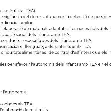
ctre Autista (TEA).
 de vigilància del desenvolupament i detecció de possible
rdinació familiar.
 i elaboració de materials adaptats a les necessitats dels
ticipació social dels infants amb TEA.
 de conductes específiques dels infants amb TEA.
omunicació i el llenguatge dels infants amb TEA.
es dificultats alimentàries i de control d'esfínters que el
ègies per afavorir l'autonomia dels infants amb TEA en el c
r l'autonomia.
ssociades als TEA.
i l'elaboració de materials.