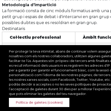
Metodologia d'impartició
La formació consta de cinc mòduls formatius amb una part
petit grup i espais de debat i d'intercanvi en gran grup 
possibles dubtes que es resoldran en gran grup.
Destinataris
Col·lectiu professional
Àmbit funci
Tècnic auxiliar
Serveis d'acci
Per protegir la teva intimitat, abans de continuar volem assegu
nosaltres com els nostres col·laboradors, utilitzen algunes galet
facilitar-te l’ús. Aquestes són: pròpies i de tercers amb finalitat
es recull informació dels usuaris ni es registrem les adreces d’IP
per a garantir per garantir el funcionament bàsic, com la sessió 
personalització com l’idioma de les nostres pàgines; de tercers
les nostres xarxes socials, com Facebook, Twitter, Youtube, etc.
Direcció de Serveis de Formació
podràs decidir si acceptes o no les seves polítiques de privacit
l’acceptació de galetes durant 30 dies per a millorar l’experi
que pots eliminar les galetes del teu navegador.
Travessera de les Corts, 135.
Recinte de la Maternitat - Pavelló Mestral (3a
Política de galetes (cookies)
planta).