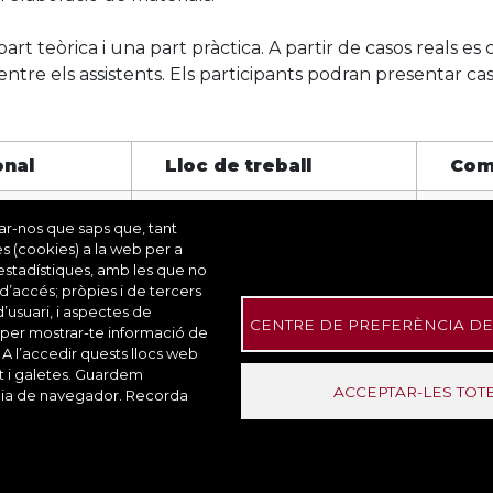
 teòrica i una part pràctica. A partir de casos reals es 
entre els assistents. Els participants podran presentar ca
onal
Lloc de treball
Com
Plan
ó ciutadana
Educador escola bressol
rar-nos que saps que, tant
la d
es (cookies) a la web per a
s estadístiques, amb les que no
 d’accés; pròpies i de tercers
d’usuari, i aspectes de
CENTRE DE PREFERÈNCIA DE
 per mostrar-te informació de
 A l’accedir quests llocs web
at i galetes. Guardem
ACCEPTAR-LES TOT
ència de navegador. Recorda
Contacte
Accessibilitat