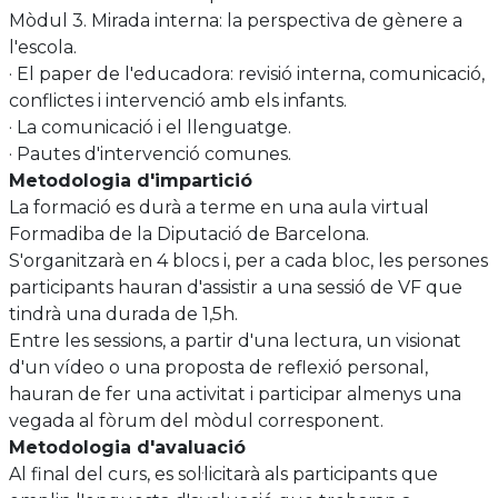
moviment.
· Eixos d'intervenció: Espais familiars i diversitat familiar.
Mòdul 3. Mirada interna: la perspectiva de gènere a
l'escola.
· El paper de l'educadora: revisió interna, comunicació,
conflictes i intervenció amb els infants.
· La comunicació i el llenguatge.
· Pautes d'intervenció comunes.
Metodologia d'impartició
La formació es durà a terme en una aula virtual
Formadiba de la Diputació de Barcelona.
S'organitzarà en 4 blocs i, per a cada bloc, les persones
participants hauran d'assistir a una sessió de VF que
tindrà una durada de 1,5h.
Entre les sessions, a partir d'una lectura, un visionat
d'un vídeo o una proposta de reflexió personal,
hauran de fer una activitat i participar almenys una
vegada al fòrum del mòdul corresponent.
Metodologia d'avaluació