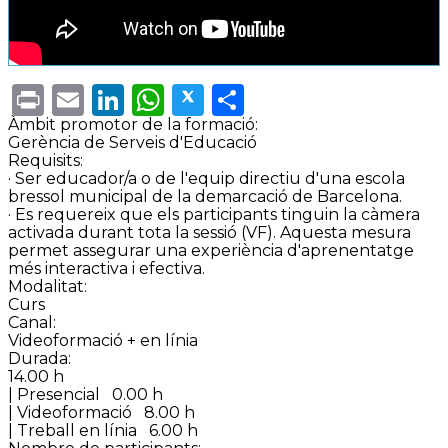
Print
Email
LinkedIn
WhatsApp
Twitter
Share
Àmbit promotor de la formació:
Gerència de Serveis d'Educació
Requisits:
· Ser educador/a o de l'equip directiu d'una escola
bressol municipal de la demarcació de Barcelona.
· Es requereix que els participants tinguin la càmera
activada durant tota la sessió (VF). Aquesta mesura
permet assegurar una experiència d'aprenentatge
més interactiva i efectiva.
Modalitat:
Curs
Canal:
Videoformació + en línia
Durada:
14.00 h
| Presencial
0.00 h
| Videoformació
8.00 h
| Treball en línia
6.00 h