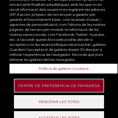
tercers amb finalitats estadístiques, amb les que no es
recull informació dels usuaris ni es registrem les adreces
d’IP d’accés; pròpies i de tercers per a garantir per
garantir el funcionament bàsic, com la sessió d’usuari, i
aspectes de personalització com l’idioma de les nostres
pàgines; de tercers per mostrar-te informació de les
nostres xarxes socials, com Facebook, Twitter, Youtube,
etc. A l’accedir quests llocs web podràs decidir si
acceptes o no les seves polítiques de privacitat i galetes.
Guardem l’acceptació de galetes durant 30 dies per a
millorar l’experiència de navegador. Recorda que pots
eliminar les galetes del teu navegador.
Política de galetes (cookies)
CENTRE DE PREFERÈNCIA DE PRIVADESA
REBUTJAR-LES TOTES
ACCEPTAR-LES TOTES