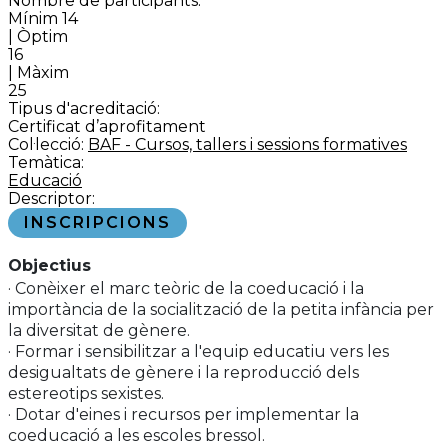
Nombre de participants:
Mínim 14
| Òptim
16
| Màxim
25
Tipus d'acreditació:
Certificat d’aprofitament
Col·lecció:
BAF - Cursos, tallers i sessions formatives
Temàtica:
Educació
Descriptor:
INSCRIPCIONS
Objectius
· Conèixer el marc teòric de la coeducació i la
importància de la socialització de la petita infància per
la diversitat de gènere.
· Formar i sensibilitzar a l'equip educatiu vers les
desigualtats de gènere i la reproducció dels
estereotips sexistes.
· Dotar d'eines i recursos per implementar la