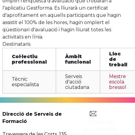
Al final del curs, es sol·licitarà als participants que
omplin l'enquesta d'avaluació que trobaran a
l'aplicatiu Gestforma. Es lliurarà un certificat
d'aprofitament en aquells participants que hagin
assistit el 100% de les hores, hagin omplert el
qüestionari d'avaluació i hagin lliurat totes les
activitats en línia.
Destinataris
Lloc
Col·lectiu
Àmbit
de
professional
funcional
treball
Serveis
Mestre
Tècnic
d'acció
escola
especialista
ciutadana
bressol
Direcció de Serveis de
Formació
Contacte