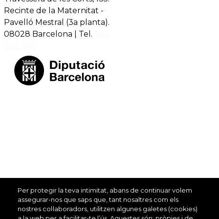
Accessibilitat
Travessera de les Corts, 135.
Recinte de la Maternitat -
Pavelló Mestral (3a planta).
08028 Barcelona | Tel.
934
049 300
Per protegir la teva intimitat, abans de continuar volem
assegurar-nos que saps que, tant nosaltres com els
nostres col·laboradors, utilitzen algunes galetes (cookies)
a la web per a facilitar-te l’ús. Aquestes són: pròpies i de