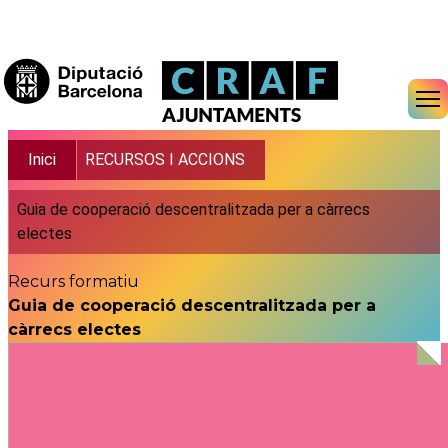
Vés al contingut
Fil d'ariadna
Inici
RECURSOS I ACCIONS
Guia de cooperació descentralitzada per a càrrecs
electes
Recurs formatiu
Guia de cooperació descentralitzada per a
càrrecs electes