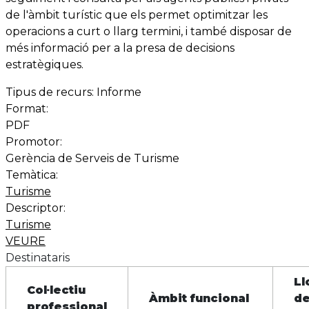
de l'àmbit turístic que els permet optimitzar les
operacions a curt o llarg termini, i també disposar de
més informació per a la presa de decisions
estratègiques.
Tipus de recurs:
Informe
Format:
PDF
Promotor:
Gerència de Serveis de Turisme
Temàtica:
Turisme
Descriptor:
Turisme
VEURE
Destinataris
Ll
Col·lectiu
Àmbit funcional
d
professional