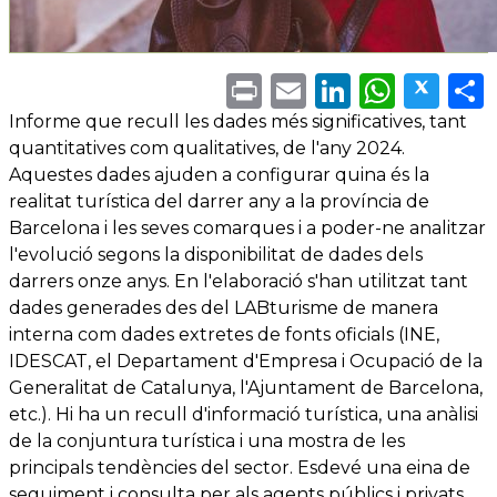
Print
Email
LinkedI
What
Twi
Informe que recull les dades més significatives, tant
quantitatives com qualitatives, de l'any 2024.
Aquestes dades ajuden a configurar quina és la
realitat turística del darrer any a la província de
Barcelona i les seves comarques i a poder-ne analitzar
l'evolució segons la disponibilitat de dades dels
darrers onze anys. En l'elaboració s'han utilitzat tant
dades generades des del LABturisme de manera
interna com dades extretes de fonts oficials (INE,
IDESCAT, el Departament d'Empresa i Ocupació de la
Generalitat de Catalunya, l'Ajuntament de Barcelona,
etc.). Hi ha un recull d'informació turística, una anàlisi
de la conjuntura turística i una mostra de les
principals tendències del sector. Esdevé una eina de
seguiment i consulta per als agents públics i privats