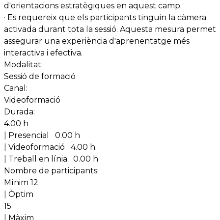
d'orientacions estratègiques en aquest camp.
· Es requereix que els participants tinguin la càmera
activada durant tota la sessió. Aquesta mesura permet
assegurar una experiència d'aprenentatge més
interactiva i efectiva.
Modalitat:
Sessió de formació
Canal:
Videoformació
Durada:
4.00 h
| Presencial
0.00 h
| Videoformació
4.00 h
| Treball en línia
0.00 h
Nombre de participants:
Mínim 12
| Òptim
15
| Màxim