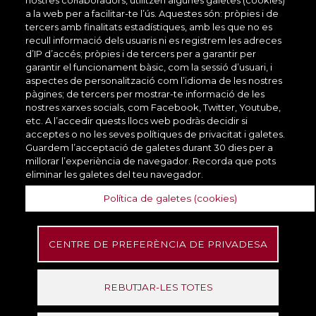
a la web per a facilitar-te l’ús. Aquestes són: pròpies i de
tercers amb finalitats estadístiques, amb les que no es
recull informació dels usuaris ni es registrem les adreces
d’IP d’accés; pròpies i de tercers per a garantir per
garantir el funcionament bàsic, com la sessió d’usuari, i
aspectes de personalització com l’idioma de les nostres
pàgines; de tercers per mostrar-te informació de les
nostres xarxes socials, com Facebook, Twitter, Youtube,
etc. A l’accedir quests llocs web podràs decidir si
acceptes o no les seves polítiques de privacitat i galetes.
Guardem l’acceptació de galetes durant 30 dies per a
millorar l’experiència de navegador. Recorda que pots
eliminar les galetes del teu navegador.
Política de galetes (cookies)
CENTRE DE PREFERÈNCIA DE PRIVADESA
REBUTJAR-LES TOTES