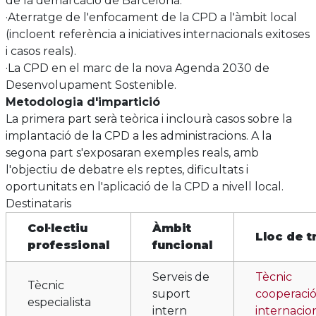
de la demarcació de Barcelona.
·Aterratge de l'enfocament de la CPD a l'àmbit local
(incloent referència a iniciatives internacionals exitoses
i casos reals).
·La CPD en el marc de la nova Agenda 2030 de
Desenvolupament Sostenible.
Metodologia d'impartició
La primera part serà teòrica i inclourà casos sobre la
implantació de la CPD a les administracions. A la
segona part s'exposaran exemples reals, amb
l'objectiu de debatre els reptes, dificultats i
oportunitats en l'aplicació de la CPD a nivell local.
Destinataris
Col·lectiu
Àmbit
Lloc de t
professional
funcional
Serveis de
Tècnic
Tècnic
suport
cooperació
especialista
intern
internacio