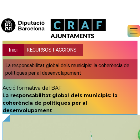
Vés al contingut
Fil d'ariadna
Inici
RECURSOS I ACCIONS
La responsabilitat global dels municipis: la coherència de
polítiques per al desenvolupament
Acció formativa del BAF
La responsabilitat global dels municipis: la
coherència de polítiques per al
desenvolupament