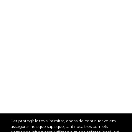
Per protegir la teva intimitat, abans de continuar volem
assegurar-nos que saps que, tant nosaltres com els
nostres col·laboradors, utilitzen algunes galetes (cookies)