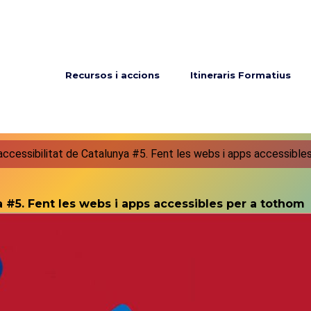
Menú principal
Recursos i accions
Itineraris Formatius
'accessibilitat de Catalunya #5. Fent les webs i apps accessible
a #5. Fent les webs i apps accessibles per a tothom