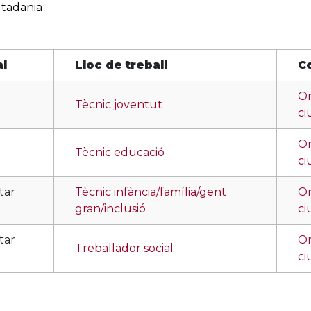
utadania
al
Lloc de treball
C
Or
Tècnic joventut
ci
Or
Tècnic educació
ci
tar
Tècnic infància/família/gent
Or
gran/inclusió
ci
tar
Or
Treballador social
ci
tar
Or
Educador social
ci