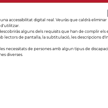
a accessibilitat digital real. Veuràs que caldrà eliminar b
'utilitzar.
descobriràs alguns dels requisits que han de complir els e
ctors de pantalla, la subtitulació, les descripcions d'im
s necessitats de persones amb algun tipus de discapacitat
nes diverses.