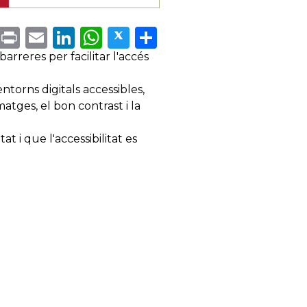
Print
Email
LinkedIn
WhatsApp
Twitter
Share
arreres per facilitar l'accés
ntorns digitals accessibles,
atges, el bon contrast i la
 i que l'accessibilitat es