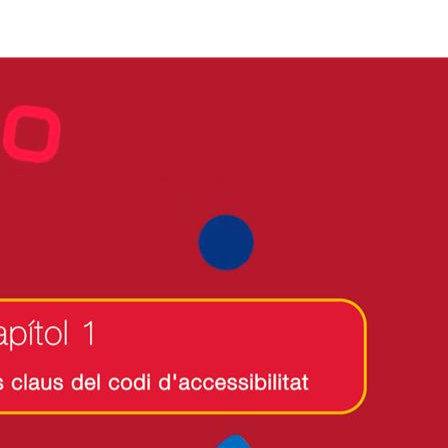
tar
Or
Psicòleg
ci