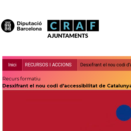
Vés al contingut
Fil d'ariadna
Inici
RECURSOS I ACCIONS
Desxifrant el nou codi d
Recurs formatiu
Desxifrant el nou codi d'accessibilitat de Cataluny