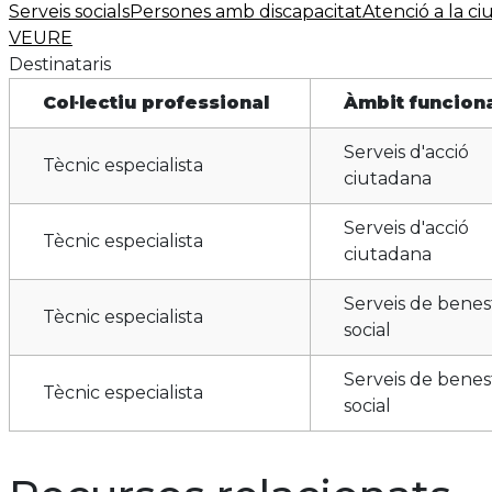
Serveis socials
Persones amb discapacitat
Atenció a la ci
VEURE
Destinataris
Col·lectiu professional
Àmbit funcion
Serveis d'acció
Tècnic especialista
ciutadana
Serveis d'acció
Tècnic especialista
ciutadana
Serveis de benes
Tècnic especialista
social
Serveis de benes
Tècnic especialista
social
Serveis de benes
Tècnic especialista
social