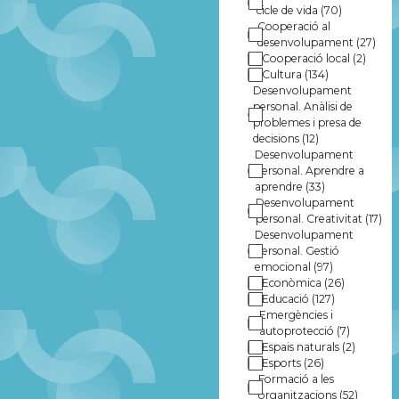
cicle de vida
(70)
Cooperació al
desenvolupament
(27)
Cooperació local
(2)
Cultura
(134)
Desenvolupament
personal. Anàlisi de
problemes i presa de
decisions
(12)
Desenvolupament
personal. Aprendre a
aprendre
(33)
Desenvolupament
personal. Creativitat
(17)
Desenvolupament
personal. Gestió
emocional
(97)
Econòmica
(26)
Educació
(127)
Emergències i
autoprotecció
(7)
Espais naturals
(2)
Esports
(26)
Formació a les
organitzacions
(52)