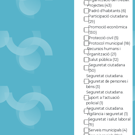
Projectes
(43)
Padró d'habitants
(6)
Participació ciutadana
(29)
Promoció econòmica
(130)
Protecció civil
(5)
Protocol municipal
(18)
Recursos humans i
organització
(21)
Salut pública
(12)
Seguretat ciutadana
(50)
Seguretat ciutadana.
Seguretat de persones i
béns
(3)
Seguretat ciutadana.
Suport a l'actuació
policial
(1)
Seguretat ciutadana.
Vigilància i seguretat
(1)
Seguretat i salut laboral
(19)
Serveis municipals
(4)