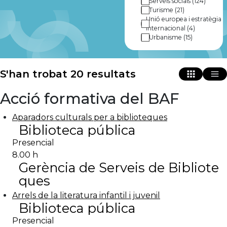
Serveis socials
(124)
Turisme
(21)
Unió europea i estratègia
internacional
(4)
Urbanisme
(15)
S'han trobat 20 resultats
Acció formativa del BAF
Aparadors culturals per a biblioteques
Biblioteca pública
Presencial
8.00 h
Gerència de Serveis de Bibliote
ques
Arrels de la literatura infantil i juvenil
Biblioteca pública
Presencial