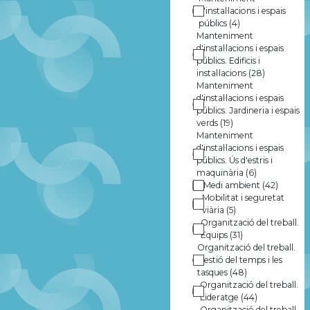
d'instal·lacions i espais
públics
(4)
Manteniment
d'instal·lacions i espais
públics. Edificis i
instal·lacions
(28)
Manteniment
d'instal·lacions i espais
públics. Jardineria i espais
verds
(19)
Manteniment
d'instal·lacions i espais
públics. Ús d'estris i
maquinària
(6)
Medi ambient
(42)
Mobilitat i seguretat
viària
(5)
Organització del treball.
Equips
(31)
Organització del treball.
Gestió del temps i les
tasques
(48)
Organització del treball.
Lideratge
(44)
Organització del treball.