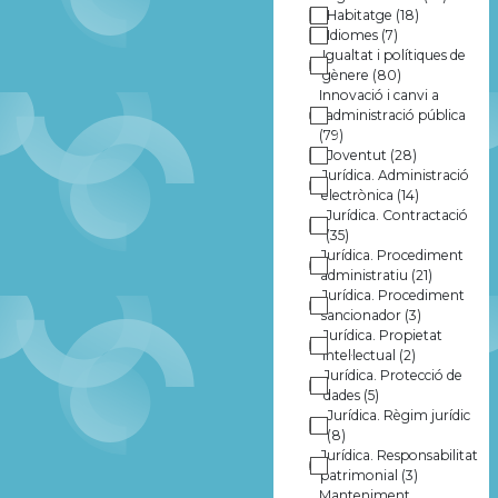
Habitatge
(18)
Idiomes
(7)
Igualtat i polítiques de
gènere
(80)
Innovació i canvi a
l'administració pública
(79)
Joventut
(28)
Jurídica. Administració
electrònica
(14)
Jurídica. Contractació
(35)
Jurídica. Procediment
administratiu
(21)
Jurídica. Procediment
sancionador
(3)
Jurídica. Propietat
intel·lectual
(2)
Jurídica. Protecció de
dades
(5)
Jurídica. Règim jurídic
(8)
Jurídica. Responsabilitat
patrimonial
(3)
Manteniment