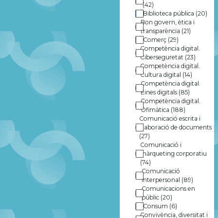
+ en línia
(5)
(42)
Biblioteca pública
(20)
Bon govern, ètica i
transparència
(21)
Comerç
(29)
Competència digital.
Ciberseguretat
(23)
Competència digital.
Cultura digital
(14)
Competència digital.
Eines digitals
(85)
Competència digital.
Ofimàtica
(188)
Comunicació escrita i
elaboració de documents
(27)
Comunicació i
màrqueting corporatiu
(74)
Comunicació
interpersonal
(89)
Comunicacions en
públic
(20)
Consum
(6)
Convivència, diversitat i