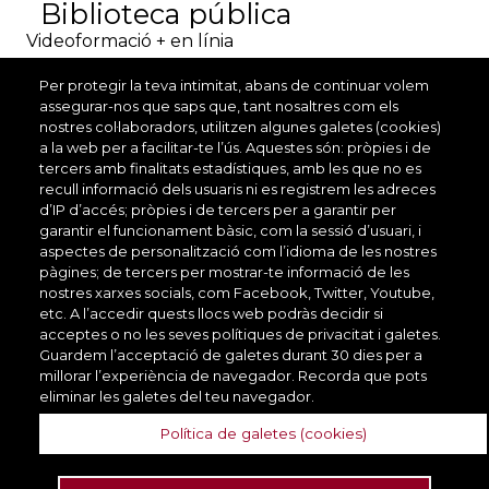
Biblioteca pública
Videoformació + en línia
12.00 h
Per protegir la teva intimitat, abans de continuar volem
Gerència de Serveis de Bibliote
assegurar-nos que saps que, tant nosaltres com els
ques
nostres col·laboradors, utilitzen algunes galetes (cookies)
a la web per a facilitar-te l’ús. Aquestes són: pròpies i de
Tècniques de creativitat i innovació a la biblioteca
tercers amb finalitats estadístiques, amb les que no es
pública
recull informació dels usuaris ni es registrem les adreces
Biblioteca pública
d’IP d’accés; pròpies i de tercers per a garantir per
garantir el funcionament bàsic, com la sessió d’usuari, i
Presencial
aspectes de personalització com l’idioma de les nostres
12.00 h
pàgines; de tercers per mostrar-te informació de les
Gerència de Serveis de Bibliote
nostres xarxes socials, com Facebook, Twitter, Youtube,
ques
etc. A l’accedir quests llocs web podràs decidir si
acceptes o no les seves polítiques de privacitat i galetes.
Guardem l’acceptació de galetes durant 30 dies per a
millorar l’experiència de navegador. Recorda que pots
eliminar les galetes del teu navegador.
Direcció de Serveis de
Formació
Política de galetes (cookies)
Contacte
Accessibilitat
Travessera de les Corts, 135.