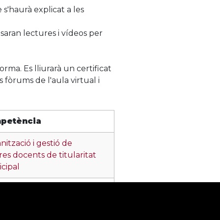
 s'haurà explicat a les
osaran lectures i vídeos per
orma. Es lliurarà un certificat
 fòrums de l'aula virtual i
petència
ització i gestió de
res docents de titularitat
cipal
ificació i programació de
ocència