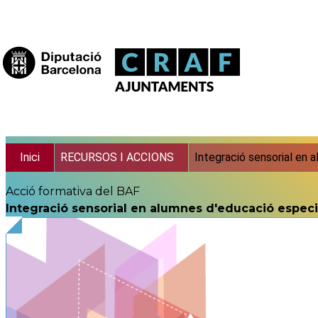
Vés al contingut
Fil d'ariadna
Inici
RECURSOS I ACCIONS
Integració sensorial en 
Acció formativa del BAF
Integració sensorial en alumnes d'educació especi