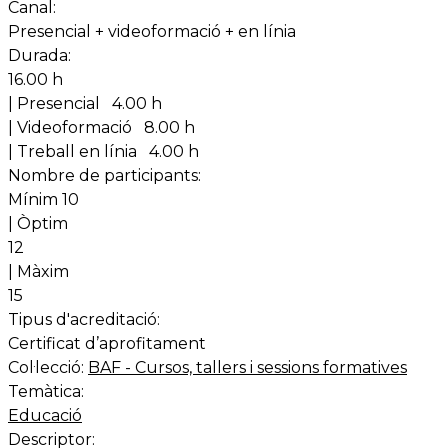
Canal:
Presencial + videoformació + en línia
Durada:
16.00 h
| Presencial
4.00 h
| Videoformació
8.00 h
| Treball en línia
4.00 h
Nombre de participants:
Mínim 10
| Òptim
12
| Màxim
15
Tipus d'acreditació:
Certificat d’aprofitament
Col·lecció:
BAF - Cursos, tallers i sessions formatives
Temàtica:
Educació
Descriptor: