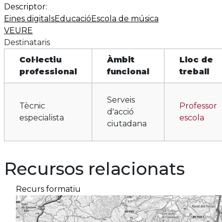
Descriptor:
Eines digitals
Educació
Escola de música
VEURE
Destinataris
Col·lectiu
Àmbit
Lloc de
professional
funcional
treball
Serveis
Tècnic
Professor
d'acció
especialista
escola
ciutadana
Recursos relacionats
Recurs formatiu