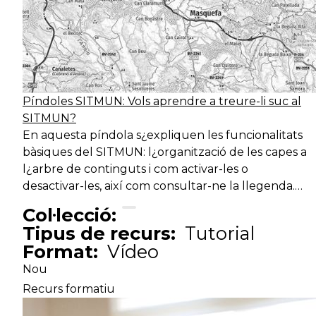
Píndoles SITMUN: Vols aprendre a treure-li suc al
SITMUN?
En aquesta píndola s¿expliquen les funcionalitats
bàsiques del SITMUN: l¿organització de les capes a
l¿arbre de continguts i com activar-les o
desactivar-les, així com consultar-ne la llegenda.…
Col·lecció:
Tipus de recurs:
Tutorial
Format:
Vídeo
Nou
Recurs formatiu