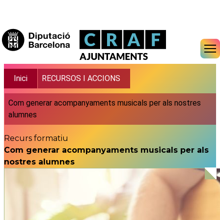
Vés al contingut
Fil d'ariadna
Inici
RECURSOS I ACCIONS
Com generar acompanyaments musicals per als nostres
alumnes
Recurs formatiu
Com generar acompanyaments musicals per als
nostres alumnes