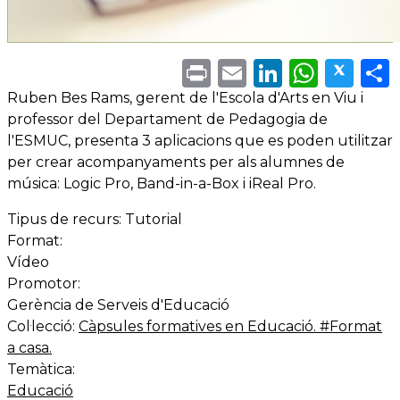
Print
Email
LinkedI
What
Twi
Ruben Bes Rams, gerent de l'Escola d'Arts en Viu i
professor del Departament de Pedagogia de
l'ESMUC, presenta 3 aplicacions que es poden utilitzar
per crear acompanyaments per als alumnes de
música: Logic Pro, Band-in-a-Box i iReal Pro.
Tipus de recurs:
Tutorial
Format:
Vídeo
Promotor:
Gerència de Serveis d'Educació
Col·lecció:
Càpsules formatives en Educació. #Format
a casa.
Temàtica:
Educació