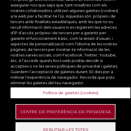
assegurar-nos que saps que, tant nosaltres com els
motivar a l'acció és, sovint, el motiu de les nostres
nostres col·laboradors, utilitzen algunes galetes (cookies)
presentacions. En 2' et presentem la tècnica AIDA
a la web per a facilitar-te l’ús. Aquestes són: pròpies i de
que dóna…
tercers amb finalitats estadístiques, amb les que no es
recull informació dels usuaris ni es registrem les adreces
Col·lecció:
Videopindoles d'aprenentatge
d’IP d’accés; pròpies i de tercers per a garantir per
garantir el funcionament bàsic, com la sessió d’usuari, i
Tipus de recurs:
Guia d'habilitats
aspectes de personalització com l’idioma de les nostres
Format:
pàgines; de tercers per mostrar-te informació de les
Vídeo
nostres xarxes socials, com Facebook, Twitter, Youtube,
etc. A l’accedir quests llocs web podràs decidir si
acceptes o no les seves polítiques de privacitat i galetes.
Guardem l’acceptació de galetes durant 30 dies per a
Recurs formatiu
millorar l’experiència de navegador. Recorda que pots
eliminar les galetes del teu navegador.
Política de galetes (cookies)
CENTRE DE PREFERÈNCIA DE PRIVADESA
Títols que enganxen
REBUTJAR-LES TOTES