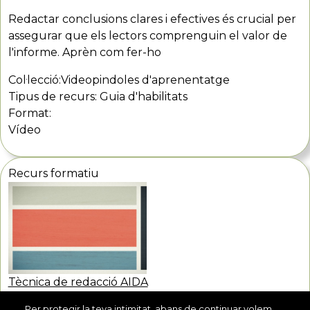
Redactar conclusions clares i efectives és crucial per
assegurar que els lectors comprenguin el valor de
l'informe. Aprèn com fer-ho
Col·lecció:
Videopindoles d'aprenentatge
Tipus de recurs:
Guia d'habilitats
Format:
Vídeo
Recurs formatiu
Tècnica de redacció AIDA
Per protegir la teva intimitat, abans de continuar volem
Despertar l'atenció, l'interès, desenvolupar les idees i