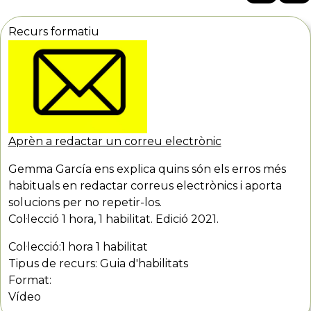
(11)
Síntesis de formació
(1)
Comunicació i
Videopindoles d'aprenentatge
màrqueting corporatiu
(9)
(7)
Recurs formatiu
Organització del treball.
Projectes
(2)
Aprèn a redactar un correu electrònic
Gemma García ens explica quins són els erros més
habituals en redactar correus electrònics i aporta
solucions per no repetir-los.
Col·lecció 1 hora, 1 habilitat. Edició 2021.
Col·lecció:
1 hora 1 habilitat
Tipus de recurs:
Guia d'habilitats
Format:
Vídeo