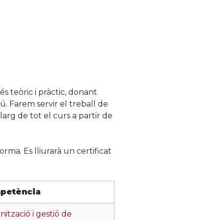
és teòric i pràctic, donant
ú. Farem servir el treball de
arg de tot el curs a partir de
orma. Es lliurarà un certificat
petència
ització i gestió de