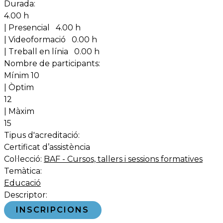
Durada:
4.00 h
| Presencial
4.00 h
| Videoformació
0.00 h
| Treball en línia
0.00 h
Nombre de participants:
Mínim 10
| Òptim
12
| Màxim
15
Tipus d'acreditació:
Certificat d’assistència
Col·lecció:
BAF - Cursos, tallers i sessions formatives
Temàtica:
Educació
Descriptor:
INSCRIPCIONS