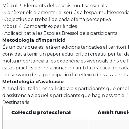
Mòdul 3. Elements dels espais multisensorials
· Conèixer els elements i el seu ús a l'espai multisensoria
· Objectius de treball de cada oferta perceptiva
Mòdul 4. Compartir experiències
· Aplicabilitat a les Escoles Bressol dels participants
Metodologia d'impartició
És un curs que es farà en edicions tancades al territori. 
convidat a tenir un paper actiu, crític i creatiu per tal 
molta importància a les experiències vivencials dins de l
casos pràctics per relacionar-ho amb la pràctica de cadas
l'observació de la participació i la reflexió dels assistents.
Metodologia d'avaluació
Al final del taller, es sol·licitarà als participants que o
d'assistència a aquells participants que hagin assistit el 
Destinataris
Col·lectiu professional
Àmbit funci