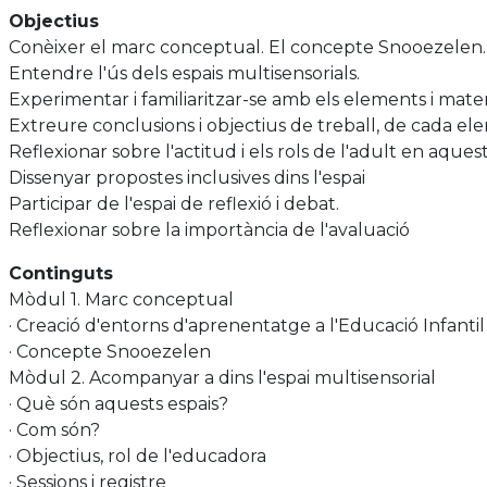
Objectius
Conèixer el marc conceptual. El concepte Snooezelen.
Entendre l'ús dels espais multisensorials.
Experimentar i familiaritzar-se amb els elements i materi
Extreure conclusions i objectius de treball, de cada elem
Reflexionar sobre l'actitud i els rols de l'adult en aquest
Dissenyar propostes inclusives dins l'espai
Participar de l'espai de reflexió i debat.
Reflexionar sobre la importància de l'avaluació
Continguts
Mòdul 1. Marc conceptual
· Creació d'entorns d'aprenentatge a l'Educació Infantil
· Concepte Snooezelen
Mòdul 2. Acompanyar a dins l'espai multisensorial
· Què són aquests espais?
· Com són?
· Objectius, rol de l'educadora
· Sessions i registre