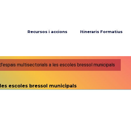
Menú principal
Recursos i accions
Itineraris Formatius
espais multisectorials a les escoles bressol municipals
les escoles bressol municipals