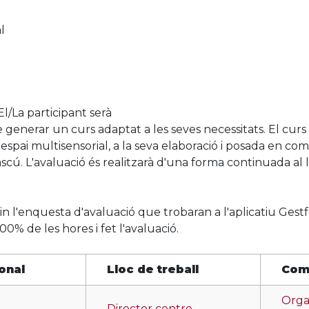
l
El/La participant serà
de generar un curs adaptat a les seves necessitats. El curs 
'espai multisensorial, a la seva elaboració i posada en com
cú. L'avaluació és realitzarà d'una forma continuada al ll
mplin l'enquesta d'avaluació que trobaran a l'aplicatiu Gestf
100% de les hores i fet l'avaluació.
onal
Lloc de treball
Com
Organ
Director centre