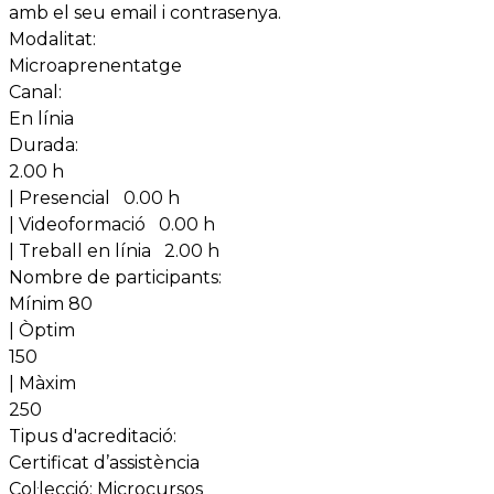
amb el seu email i contrasenya.
Modalitat:
Microaprenentatge
Canal:
En línia
Durada:
2.00 h
| Presencial
0.00 h
| Videoformació
0.00 h
| Treball en línia
2.00 h
Nombre de participants:
Mínim 80
| Òptim
150
| Màxim
250
Tipus d'acreditació:
Certificat d’assistència
Col·lecció:
Microcursos