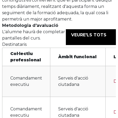
continguts és convenient que el participant dediqui
temps diàriament, realitzant d'aquesta forma un
seguiment de la formació adequada, la qual cosa li
permetrà un major aprofitament.
Metodologia d'avaluació
L'alumne haurà de completar el 100% de les
VEURE'LS TOTS
pantalles del curs.
Destinataris
Col·lectiu
Àmbit funcional
L
professional
Comandament
Serveis d'acció
Di
executiu
ciutadana
Comandament
Serveis d'acció
Di
executiu
ciutadana