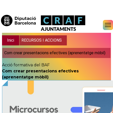
Vés al contingut
Fil d'ariadna
Inici
RECURSOS I ACCIONS
Com crear presentacions efectives (aprenentatge mòbil)
Acció formativa del BAF
Com crear presentacions efectives
(aprenentatge mòbil)