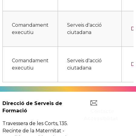
Comandament
Serveis d'acció
Di
executiu
ciutadana
Comandament
Serveis d'acció
D
executiu
ciutadana
Comandament
Serveis d'acció
D
Direcció de Serveis de
executiu
ciutadana
Formació
Contacte
Accessibilitat
Travessera de les Corts, 135.
Serveis de
Recinte de la Maternitat -
Comandament
desenvolupament
Di