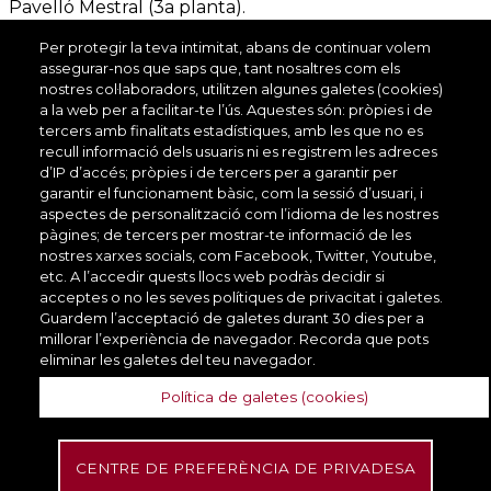
Pavelló Mestral (3a planta).
executiu
econòmic
08028 Barcelona | Tel.
934
Per protegir la teva intimitat, abans de continuar volem
049 300
assegurar-nos que saps que, tant nosaltres com els
nostres col·laboradors, utilitzen algunes galetes (cookies)
Serveis de
a la web per a facilitar-te l’ús. Aquestes són: pròpies i de
Comandament
seguretat
In
tercers amb finalitats estadístiques, amb les que no es
executiu
ciutadana
recull informació dels usuaris ni es registrem les adreces
d’IP d’accés; pròpies i de tercers per a garantir per
garantir el funcionament bàsic, com la sessió d’usuari, i
aspectes de personalització com l’idioma de les nostres
Serveis de
pàgines; de tercers per mostrar-te informació de les
Comandament
seguretat
So
nostres xarxes socials, com Facebook, Twitter, Youtube,
executiu
etc. A l’accedir quests llocs web podràs decidir si
ciutadana
acceptes o no les seves polítiques de privacitat i galetes.
Guardem l’acceptació de galetes durant 30 dies per a
millorar l’experiència de navegador. Recorda que pots
eliminar les galetes del teu navegador.
Comandament
Transversal
Ca
executiu
Política de galetes (cookies)
CENTRE DE PREFERÈNCIA DE PRIVADESA