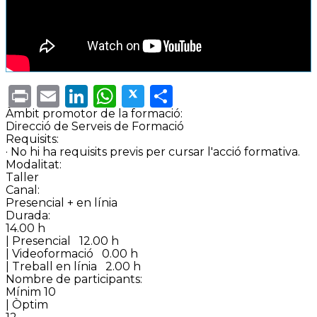
Print
Email
LinkedIn
WhatsApp
Twitter
Share
Àmbit promotor de la formació:
Direcció de Serveis de Formació
Requisits:
· No hi ha requisits previs per cursar l'acció formativa.
Modalitat:
Taller
Canal:
Presencial + en línia
Durada:
14.00 h
| Presencial
12.00 h
| Videoformació
0.00 h
| Treball en línia
2.00 h
Nombre de participants:
Mínim 10
| Òptim