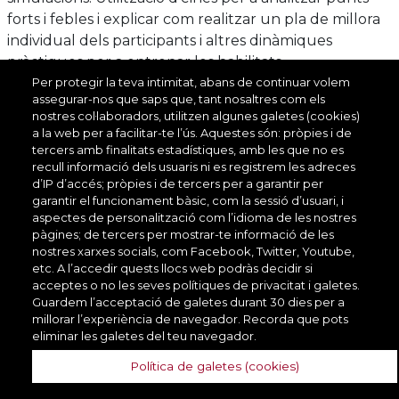
forts i febles i explicar com realitzar un pla de millora
individual dels participants i altres dinàmiques
pràctiques per a entrenar les habilitats.
Per protegir la teva intimitat, abans de continuar volem
Metodologia d'avaluació
assegurar-nos que saps que, tant nosaltres com els
S'avaluaran tres aspecte: assistència activa a totes les
nostres col·laboradors, utilitzen algunes galetes (cookies)
sessions, la realització de les diferents activitats
a la web per a facilitar-te l’ús. Aquestes són: pròpies i de
obligatòries proposades al llarg del curs i la realització
tercers amb finalitats estadístiques, amb les que no es
VEURE'LS TOTS
recull informació dels usuaris ni es registrem les adreces
dek pla de millora individual.
d’IP d’accés; pròpies i de tercers per a garantir per
Destinataris
garantir el funcionament bàsic, com la sessió d’usuari, i
aspectes de personalització com l’idioma de les nostres
Col·lectiu
Àmbit funcional
Ll
pàgines; de tercers per mostrar-te informació de les
professional
nostres xarxes socials, com Facebook, Twitter, Youtube,
etc. A l’accedir quests llocs web podràs decidir si
acceptes o no les seves polítiques de privacitat i galetes.
Suport
Guardem l’acceptació de galetes durant 30 dies per a
Transversal
Ad
administratiu
millorar l’experiència de navegador. Recorda que pots
eliminar les galetes del teu navegador.
Política de galetes (cookies)
Suport
Transversal
Au
administratiu