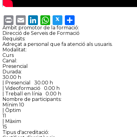
Print
Email
LinkedIn
WhatsApp
Twitter
Share
Àmbit promotor de la formació:
Direcció de Serveis de Formació
Requisits:
Adreçat a personal que fa atenció als usuaris.
Modalitat:
Curs
Canal:
Presencial
Durada:
30.00 h
| Presencial
30.00 h
| Videoformació
0.00 h
| Treball en línia
0.00 h
Nombre de participants:
Mínim 10
| Òptim
11
| Màxim
15
Tipus d'acreditació: