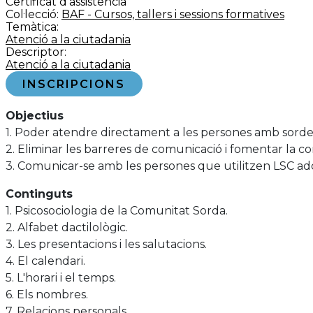
Certificat d’assistència
Col·lecció:
BAF - Cursos, tallers i sessions formatives
Temàtica:
Atenció a la ciutadania
Descriptor:
Atenció a la ciutadania
INSCRIPCIONS
Objectius
1. Poder atendre directament a les persones amb sorde
2. Eliminar les barreres de comunicació i fomentar la 
3. Comunicar-se amb les persones que utilitzen LSC adqu
Continguts
1. Psicosociologia de la Comunitat Sorda.
2. Alfabet dactilològic.
3. Les presentacions i les salutacions.
4. El calendari.
5. L'horari i el temps.
6. Els nombres.
7. Relacions personals.