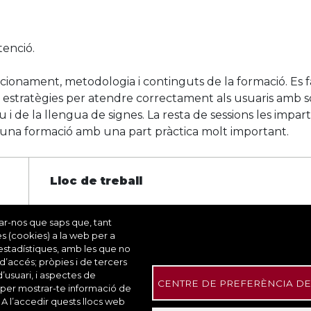
tenció.
ncionament, metodologia i continguts de la formació. Es f
nts estratègies per atendre correctament als usuaris amb
u i de la llengua de signes. La resta de sessions les impa
 d'una formació amb una part pràctica molt important.
Lloc de treball
rar-nos que saps que, tant
Oficial instal·lacions esportives
es (cookies) a la web per a
s estadístiques, amb les que no
 d’accés; pròpies i de tercers
d’usuari, i aspectes de
Personal sala
CENTRE DE PREFERÈNCIA DE
 per mostrar-te informació de
 A l’accedir quests llocs web