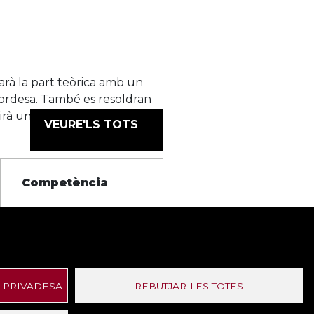
arà la part teòrica amb un
 sordesa. També es resoldran
rtirà un docent amb o sense
VEURE'LS TOTS
Competència
Orientació de servei a
la ciutadania
Orientació de servei a
 PRIVADESA
REBUTJAR-LES TOTES
la ciutadania