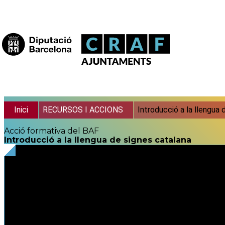
Vés al contingut
Fil d'ariadna
Inici
RECURSOS I ACCIONS
Introducció a la llengua 
Acció formativa del BAF
Introducció a la llengua de signes catalana