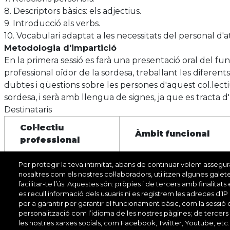
8. Descriptors bàsics: els adjectius.
9. Introducció als verbs.
10. Vocabulari adaptat a les necessitats del personal d'a
Metodologia d'impartició
En la primera sessió es farà una presentació oral del fu
professional oïdor de la sordesa, treballant les difere
dubtes i qüestions sobre les persones d'aquest col.lecti
sordesa, i serà amb llengua de signes, ja que es tracta
Destinataris
Col·lectiu
Àmbit funcional
professional
Serveis d'acció
Per protegir la teva intimitat, abans de continuar volem assegu
Oficis
nosaltres com els nostres col·laboradors, utilitzen algunes galet
ciutadana
facilitar-te l’ús. Aquestes són: pròpies i de tercers amb finalitat
es recull informació dels usuaris ni es registrem les adreces d’IP
Serveis d'acció
per a garantir per garantir el funcionament bàsic, com la sessió 
Oficis
ciutadana
personalització com l’idioma de les nostres pàgines; de tercers
les nostres xarxes socials, com Facebook, Twitter, Youtube, etc.