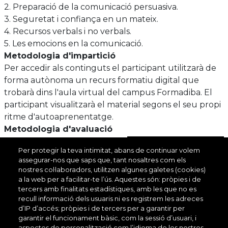
2. Preparació de la comunicació persuasiva.
3. Seguretat i confiança en un mateix.
4. Recursos verbals i no verbals.
5. Les emocions en la comunicació.
Metodologia d'impartició
Per accedir als continguts el participant utilitzarà de
forma autònoma un recurs formatiu digital que
trobarà dins l'aula virtual del campus Formadiba. El
participant visualitzarà el material segons el seu propi
ritme d'autoaprenentatge.
Metodologia d'avaluació
L'avaluació es farà responent a un qüestionari breu,
VEURE'LS TOTS
Per protegir la teva intimitat, abans de continuar volem
dins l'aula virtual del campus Formadiba.
assegurar-nos que saps que, tant nosaltres com els
Destinataris
nostres col·laboradors, utilitzen algunes galetes (cookies)
a la web per a facilitar-te l’ús. Aquestes són: pròpies i de
Col·lectiu
tercers amb finalitats estadístiques, amb les que no es
Àmbit funcional
Ll
professional
recull informació dels usuaris ni es registrem les adreces
d’IP d’accés; pròpies i de tercers per a garantir per
garantir el funcionament bàsic, com la sessió d’usuari, i
Serveis d'acció
aspectes de personalització com l’idioma de les nostres