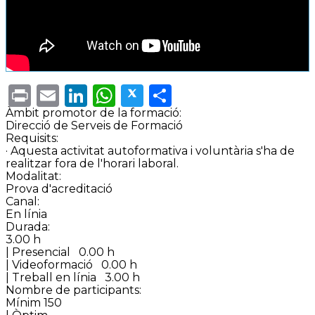
Print
Email
LinkedIn
WhatsApp
Twitter
Share
Àmbit promotor de la formació:
Direcció de Serveis de Formació
Requisits:
· Aquesta activitat autoformativa i voluntària s'ha de
realitzar fora de l'horari laboral.
Modalitat:
Prova d'acreditació
Canal:
En línia
Durada:
3.00 h
| Presencial
0.00 h
| Videoformació
0.00 h
| Treball en línia
3.00 h
Nombre de participants:
Mínim 150