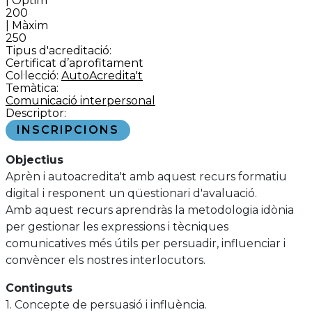
| Òptim
200
| Màxim
250
Tipus d'acreditació:
Certificat d’aprofitament
Col·lecció:
AutoAcredita't
Temàtica:
Comunicació interpersonal
Descriptor:
INSCRIPCIONS
Objectius
Aprèn i autoacredita't amb aquest recurs formatiu
digital i responent un qüestionari d'avaluació.
Amb aquest recurs aprendràs la metodologia idònia
per gestionar les expressions i tècniques
comunicatives més útils per persuadir, influenciar i
convèncer els nostres interlocutors.
Continguts
1. Concepte de persuasió i influència.