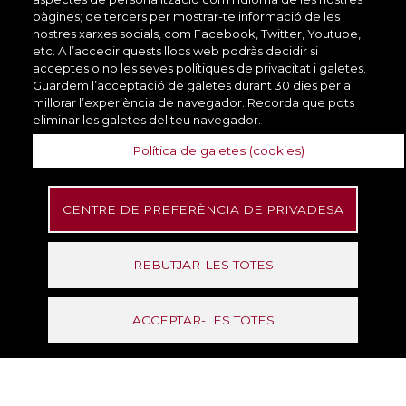
Oficis
Ofi
ciutadana
pàgines; de tercers per mostrar-te informació de les
nostres xarxes socials, com Facebook, Twitter, Youtube,
etc. A l’accedir quests llocs web podràs decidir si
acceptes o no les seves polítiques de privacitat i galetes.
Serveis d'acció
Guardem l’acceptació de galetes durant 30 dies per a
Oficis
Pe
ciutadana
millorar l’experiència de navegador. Recorda que pots
eliminar les galetes del teu navegador.
Política de galetes (cookies)
Serveis de
Oficis
Cu
benestar social
CENTRE DE PREFERÈNCIA DE PRIVADESA
Serveis de
Oficis
desenvolupament
Co
REBUTJAR-LES TOTES
territorial
Direcció de Serveis de
Formació
Contacte
Serveis de
ACCEPTAR-LES TOTES
Accessibilitat
Oficis
desenvolupament
Of
Travessera de les Corts, 135.
territorial
Recinte de la Maternitat -
Pavelló Mestral (3a planta).
Serveis de