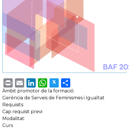
Print
Email
LinkedIn
WhatsApp
Twitter
Share
Àmbit promotor de la formació:
Gerència de Serveis de Feminismes i Igualtat
Requisits:
Cap requisit previ
Modalitat:
Curs