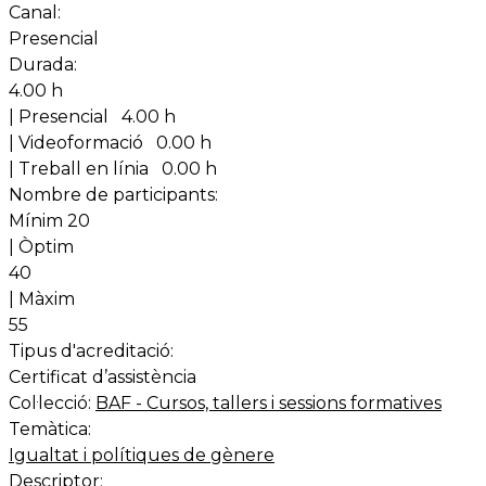
Canal:
Presencial
Durada:
4.00 h
| Presencial
4.00 h
| Videoformació
0.00 h
| Treball en línia
0.00 h
Nombre de participants:
Mínim 20
| Òptim
40
| Màxim
55
Tipus d'acreditació:
Certificat d’assistència
Col·lecció:
BAF - Cursos, tallers i sessions formatives
Temàtica:
Igualtat i polítiques de gènere
Descriptor: