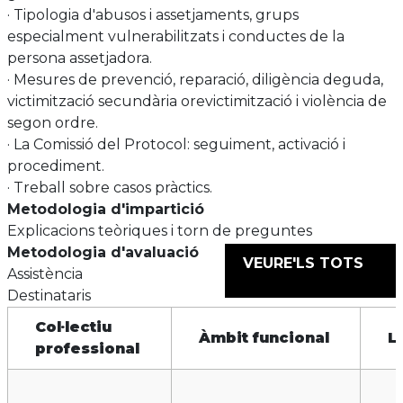
· Tipologia d'abusos i assetjaments, grups
especialment vulnerabilitzats i conductes de la
persona assetjadora.
· Mesures de prevenció, reparació, diligència deguda,
victimització secundària orevictimització i violència de
segon ordre.
· La Comissió del Protocol: seguiment, activació i
procediment.
· Treball sobre casos pràctics.
Metodologia d'impartició
Explicacions teòriques i torn de preguntes
Metodologia d'avaluació
VEURE'LS TOTS
Assistència
Destinataris
Col·lectiu
Àmbit funcional
L
professional