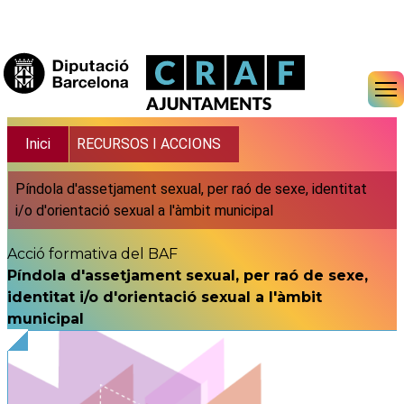
Vés al contingut
Fil d'ariadna
Inici
RECURSOS I ACCIONS
Píndola d'assetjament sexual, per raó de sexe, identitat
i/o d'orientació sexual a l'àmbit municipal
Acció formativa del BAF
Píndola d'assetjament sexual, per raó de sexe,
identitat i/o d'orientació sexual a l'àmbit
municipal