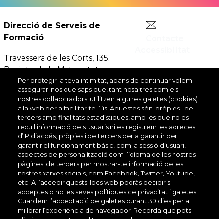
Comandament
Serveis d'acció
D
Direcció de Serveis de
executiu
ciutadana
Formació
Contacte
Accessibilitat
Travessera de les Corts, 135.
Serveis de
Recinte de la Maternitat -
Comandament
desenvolupament
Di
Per protegir la teva intimitat, abans de continuar volem
Pavelló Mestral (3a planta).
executiu
econòmic
assegurar-nos que saps que, tant nosaltres com els
08028 Barcelona | Tel.
934
nostres col·laboradors, utilitzen algunes galetes (cookies)
049 300
a la web per a facilitar-te l’ús. Aquestes són: pròpies i de
tercers amb finalitats estadístiques, amb les que no es
Serveis de
recull informació dels usuaris ni es registrem les adreces
Comandament
seguretat
In
d’IP d’accés; pròpies i de tercers per a garantir per
executiu
garantir el funcionament bàsic, com la sessió d’usuari, i
ciutadana
aspectes de personalització com l’idioma de les nostres
pàgines; de tercers per mostrar-te informació de les
nostres xarxes socials, com Facebook, Twitter, Youtube,
Serveis de
etc. A l’accedir quests llocs web podràs decidir si
Comandament
seguretat
So
acceptes o no les seves polítiques de privacitat i galetes.
executiu
Guardem l’acceptació de galetes durant 30 dies per a
ciutadana
millorar l’experiència de navegador. Recorda que pots