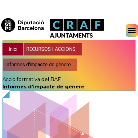
Vés al contingut
Fil d'ariadna
Inici
RECURSOS I ACCIONS
Informes d'impacte de gènere
Acció formativa del BAF
Informes d'impacte de gènere