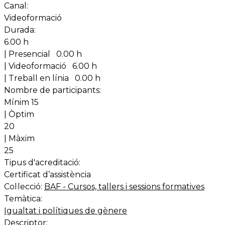
Canal:
Videoformació
Durada:
6.00 h
| Presencial
0.00 h
| Videoformació
6.00 h
| Treball en línia
0.00 h
Nombre de participants:
Mínim 15
| Òptim
20
| Màxim
25
Tipus d'acreditació:
Certificat d’assistència
Col·lecció:
BAF - Cursos, tallers i sessions formatives
Temàtica:
Igualtat i polítiques de gènere
Descriptor: