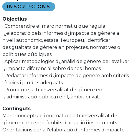
INSCRIPCIONS
Objectius
· Comprendre el marc normatiu que regula
l¿elaboració dels informes d¿impacte de gènere a
nivell autonòmic, estatal i europeu. Identificar
desigualtats de gènere en projectes, normatives o
polítiques públiques.
· Aplicar metodologies d¿anàlisi de gènere per avaluar
l¿impacte diferencial sobre dones i homes.
· Redactar informes d¿impacte de gènere amb criteris
tècnics i jurídics adequats.
· Promoure la transversalitat de gènere en
l¿administració pública i en l¿àmbit privat.
Continguts
Marc conceptual i normatiu. La transversalitat de
gènere: concepte, àmbits d'atuació i instruments.
Orientacions per a l'elaboració d' informes d'impacte