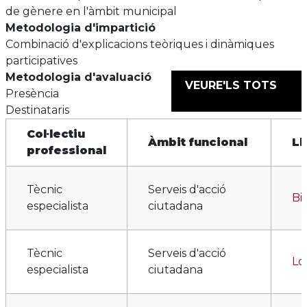
de gènere en l'àmbit municipal
Metodologia d'impartició
Combinació d'explicacions teòriques i dinàmiques
participatives
Metodologia d'avaluació
VEURE'LS TOTS
Presència
Destinataris
Col·lectiu
Àmbit funcional
Ll
professional
Tècnic
Serveis d'acció
Bi
especialista
ciutadana
Tècnic
Serveis d'acció
Lo
especialista
ciutadana