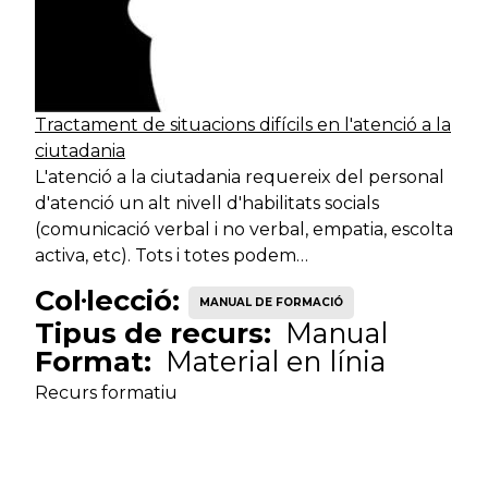
desenvolupament
Tè
especialista
econòmic
Serveis de
Tècnic
desenvolupament
Tè
especialista
Tractament de situacions difícils en l'atenció a la
econòmic
ciutadania
L'atenció a la ciutadania requereix del personal
Serveis de
Tècnic
d'atenció un alt nivell d'habilitats socials
desenvolupament
Tè
especialista
(comunicació verbal i no verbal, empatia, escolta
territorial
activa, etc). Tots i totes podem…
Serveis de
Col·lecció:
Tècnic
MANUAL DE FORMACIÓ
desenvolupament
Ar
especialista
Tipus de recurs:
Manual
territorial
Format:
Material en línia
Serveis de
Recurs formatiu
Tècnic
desenvolupament
Tè
especialista
territorial
Serveis de