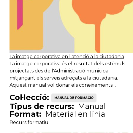
Tècnic
Serveis d'acció
Tè
especialista
ciutadana
Tècnic
Serveis d'acció
Me
especialista
ciutadana
La imatge corporativa en l'atenció a la ciutadania
Tècnic
Serveis d'acció
La imatge corporativa és el resultat dels estímuls
Tè
especialista
ciutadana
projectats des de l'Administració municipal
mitjançant els serveis adreçats a la ciutadania.
Aquest manual vol donar els coneixements…
Tècnic
Serveis d'acció
Pr
Col·lecció:
especialista
ciutadana
MANUAL DE FORMACIÓ
Tipus de recurs:
Manual
Format:
Material en línia
Tècnic
Serveis d'acció
Tè
Recurs formatiu
especialista
ciutadana