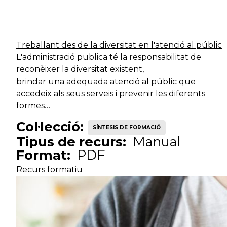
Serveis de
Tècnic
seguretat
Tè
especialista
ciutadana
Treballant des de la diversitat en l'atenció al públic
L'administració publica té la responsabilitat de
Tècnic
Serveis de suport
Ar
reconèixer la diversitat existent,
especialista
intern
brindar una adequada atenció al públic que
accedeix als seus serveis i prevenir les diferents
formes…
Tècnic
Serveis de suport
Tè
especialista
intern
Col·lecció:
SÍNTESIS DE FORMACIÓ
Tipus de recurs:
Manual
Format:
PDF
Tècnic
Serveis de suport
Tè
especialista
intern
Recurs formatiu
Tècnic
Serveis de suport
Tè
especialista
intern