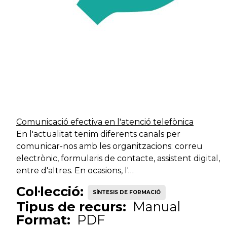
ciutadana
Serveis d'acció
Tècnic auxiliar
Ed
ciutadana
Serveis d'acció
Tècnic auxiliar
Tè
ciutadana
Comunicació efectiva en l'atenció telefònica
En l'actualitat tenim diferents canals per
Serveis d'acció
Tècnic auxiliar
Tè
comunicar-nos amb les organitzacions: correu
ciutadana
electrònic, formularis de contacte, assistent digital,
entre d'altres. En ocasions, l'…
Serveis de
Tècnic auxiliar
desenvolupament
In
Col·lecció:
SÍNTESIS DE FORMACIÓ
territorial
Tipus de recurs:
Manual
Format:
PDF
Serveis de