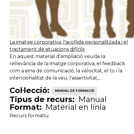
Tècnic
Serveis d'acció
Lo
especialista
ciutadana
La imatge corporativa, l'acollida personalitzada i el
Tècnic
Serveis d'acció
Bi
tractament de situacions difícils
especialista
ciutadana
En aquest material d'ampliació veuràs la
rellevància de la imatge corporativa, el feedback
com a eina de comunicació, la velocitat, el to i la
Tècnic
Serveis de
In
intencionalitat de la veu, l'assertivitat,…
especialista
benestar social
Col·lecció:
MANUAL DE FORMACIÓ
Tipus de recurs:
Manual
Tècnic
Serveis de
Me
Format:
Material en línia
especialista
benestar social
Recurs formatiu
Tècnic
Serveis de
Tè