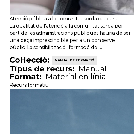
Atenció pública a la comunitat sorda catalana
Tècnic
Serveis de suport
Tè
La qualitat de l'atenció a la comunitat sorda per
especialista
intern
part de les administracions públiques hauria de ser
una peça imprescindible per a un bon servei
Tècnic
Serveis de suport
públic. La sensibilització i formació del…
Pr
especialista
intern
Col·lecció:
MANUAL DE FORMACIÓ
Tipus de recurs:
Manual
Tècnic
Serveis de suport
Format:
Material en línia
Tè
especialista
intern
Recurs formatiu
Tècnic
Serveis de suport
Tè
especialista
intern