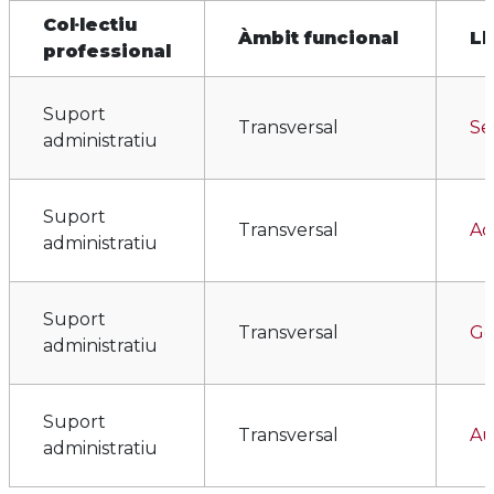
Col·lectiu
Àmbit funcional
Ll
professional
Suport
Transversal
Se
administratiu
Suport
Transversal
Ad
administratiu
Suport
Transversal
Ge
administratiu
Suport
Transversal
Au
administratiu