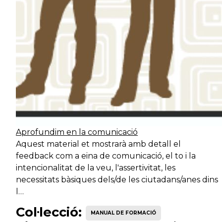
Suport
Serveis de
Tr
operatiu
benestar social
Serveis de
Suport
desenvolupament
In
operatiu
econòmic
Serveis de
Suport
desenvolupament
Ze
operatiu
Aprofundim en la comunicació
territorial
Aquest material et mostrarà amb detall el
Serveis de
feedback com a eina de comunicació, el to i la
Suport
seguretat
Ag
intencionalitat de la veu, l'assertivitat, les
operatiu
ciutadana
necessitats bàsiques dels/de les ciutadans/anes dins
l…
Serveis de
Suport
Col·lecció:
seguretat
Vi
MANUAL DE FORMACIÓ
operatiu