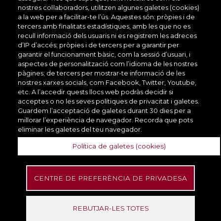
nostres col·laboradors, utilitzen algunes galetes (cookies)
a la web per a facilitar-te l’ús. Aquestes són: pròpies i de
tercers amb finalitats estadístiques, amb les que no es
recull informació dels usuaris ni es registrem les adreces
d’IP d’accés; pròpies i de tercers per a garantir per
Serveis de
Comandament
garantir el funcionament bàsic, com la sessió d’usuari, i
seguretat
In
aspectes de personalització com l’idioma de les nostres
executiu
ciutadana
pàgines; de tercers per mostrar-te informació de les
nostres xarxes socials, com Facebook, Twitter, Youtube,
etc. A l’accedir quests llocs web podràs decidir si
acceptes o no les seves polítiques de privacitat i galetes.
Guardem l’acceptació de galetes durant 30 dies per a
millorar l’experiència de navegador. Recorda que pots
eliminar les galetes del teu navegador.
Serveis de
Comandament
seguretat
So
Política de galetes (cookies)
executiu
ciutadana
CENTRE DE PREFERÈNCIA DE PRIVADESA
REBUTJAR-LES TOTES
Comandament