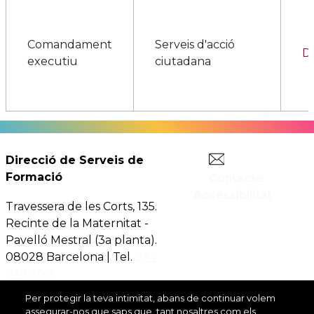
Comandament
Serveis d'acció
D
executiu
ciutadana
Direcció de Serveis de
Comandament
Serveis d'acció
D
Formació
executiu
ciutadana
Contacte
Accessibilitat
Travessera de les Corts, 135.
Recinte de la Maternitat -
Pavelló Mestral (3a planta).
08028 Barcelona | Tel.
934
Serveis de
049 300
Comandament
desenvolupament
Di
executiu
Per protegir la teva intimitat, abans de continuar volem
econòmic
assegurar-nos que saps que, tant nosaltres com els