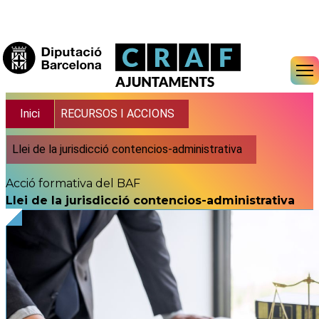
Vés al contingut
Fil d'ariadna
Inici
RECURSOS I ACCIONS
Llei de la jurisdicció contencios-administrativa
Acció formativa del BAF
Llei de la jurisdicció contencios-administrativa