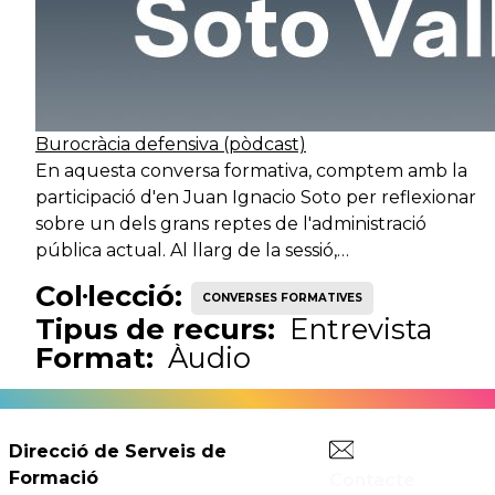
administratiu
Suport
Transversal
Ge
administratiu
Burocràcia defensiva (pòdcast)
Suport
Serveis d'acció
Au
En aquesta conversa formativa, comptem amb la
operatiu
ciutadana
participació d'en Juan Ignacio Soto per reflexionar
sobre un dels grans reptes de l'administració
pública actual. Al llarg de la sessió,…
Suport
Serveis d'acció
Mo
operatiu
ciutadana
Col·lecció:
CONVERSES FORMATIVES
Tipus de recurs:
Entrevista
Format:
Àudio
Suport
Serveis d'acció
A
operatiu
ciutadana
Direcció de Serveis de
Suport
Serveis de
Au
Formació
Contacte
operatiu
benestar social