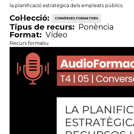
la planificació estratègica dels empleats públics.
Tècnic
Serveis d'acció
T
especialista
ciutadana
Col·lecció:
CONVERSES FORMATIVES
Tipus de recurs:
Ponència
Format:
Vídeo
Tècnic
Serveis d'acció
Me
especialista
ciutadana
Recurs formatiu
Tècnic
Serveis d'acció
Tè
especialista
ciutadana
Tècnic
Serveis d'acció
Pr
especialista
ciutadana
Tècnic
Serveis d'acció
Tè
especialista
ciutadana