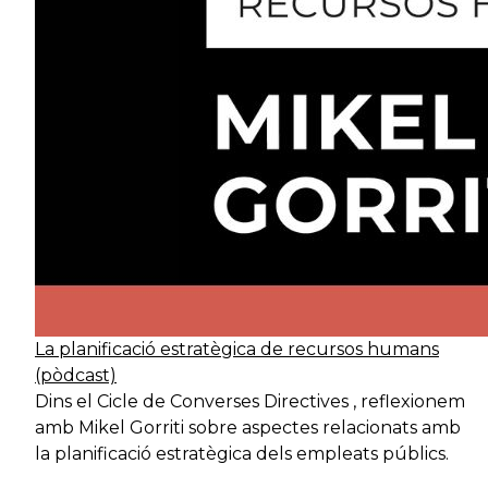
Tècnic
Serveis d'acció
Tè
especialista
ciutadana
Tècnic
Serveis d'acció
T
especialista
ciutadana
Tècnic
Serveis d'acció
Tè
especialista
ciutadana
Tècnic
Serveis d'acció
La planificació estratègica de recursos humans
Bi
especialista
ciutadana
(pòdcast)
Dins el Cicle de Converses Directives , reflexionem
amb Mikel Gorriti sobre aspectes relacionats amb
Tècnic
Serveis de
la planificació estratègica dels empleats públics.
Tr
especialista
benestar social