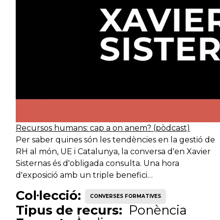
Serveis de
Tècnic
desenvolupament
A
especialista
territorial
Serveis de
Tècnic
desenvolupament
Ar
especialista
territorial
Serveis de
Tècnic
seguretat
Tè
especialista
ciutadana
Recursos humans: cap a on anem? (pòdcast)
Per saber quines són les tendències en la gestió de
Tècnic
Serveis de suport
Tè
RH al món, UE i Catalunya, la conversa d'en Xavier
especialista
intern
Sisternas és d'obligada consulta. Una hora
d'exposició amb un triple benefici…
Tècnic
Serveis de suport
Col·lecció:
Tè
CONVERSES FORMATIVES
especialista
intern
Tipus de recurs:
Ponència