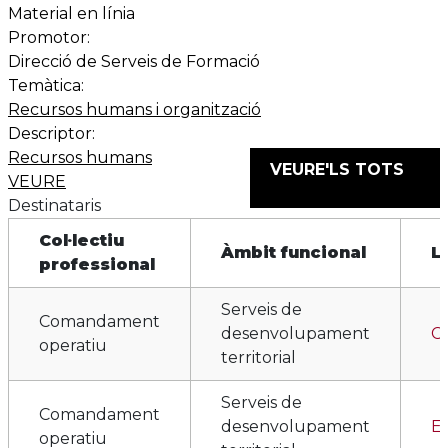
Material en línia
Promotor:
Direcció de Serveis de Formació
Temàtica:
Recursos humans i organització
Descriptor:
Recursos humans
VEURE'LS TOTS
VEURE
Destinataris
Col·lectiu
Àmbit funcional
L
professional
Serveis de
Comandament
desenvolupament
Ca
operatiu
territorial
Serveis de
Comandament
desenvolupament
E
operatiu