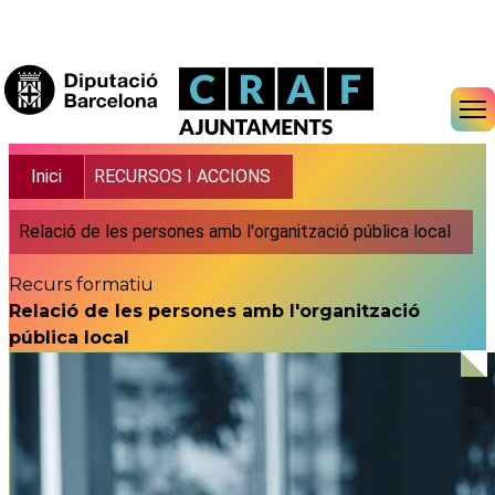
Vés al contingut
Fil d'ariadna
Inici
RECURSOS I ACCIONS
Relació de les persones amb l'organització pública local
Recurs formatiu
Relació de les persones amb l'organització
pública local