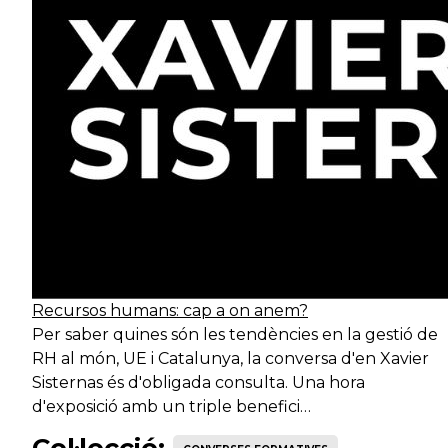
especialista
benestar social
gr
Serveis de
Tècnic
desenvolupament
T
especialista
econòmic
Serveis de
Tècnic
desenvolupament
T
especialista
econòmic
Serveis de
Tècnic
desenvolupament
Tè
especialista
econòmic
Recursos humans: cap a on anem?
Per saber quines són les tendències en la gestió de
Serveis de
Tècnic
RH al món, UE i Catalunya, la conversa d'en Xavier
desenvolupament
T
especialista
Sisternas és d'obligada consulta. Una hora
territorial
d'exposició amb un triple benefici…
Serveis de
Col·lecció:
Tècnic