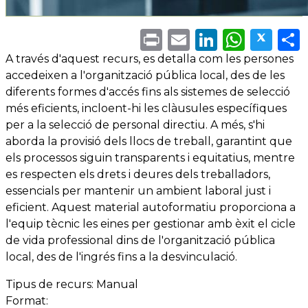
Print
Email
LinkedI
What
Twi
A través d'aquest recurs, es detalla com les persones
accedeixen a l'organització pública local, des de les
diferents formes d'accés fins als sistemes de selecció
més eficients, incloent-hi les clàusules específiques
per a la selecció de personal directiu. A més, s'hi
aborda la provisió dels llocs de treball, garantint que
els processos siguin transparents i equitatius, mentre
es respecten els drets i deures dels treballadors,
essencials per mantenir un ambient laboral just i
eficient. Aquest material autoformatiu proporciona a
l'equip tècnic les eines per gestionar amb èxit el cicle
de vida professional dins de l'organització pública
local, des de l'ingrés fins a la desvinculació.
Tipus de recurs:
Manual
Format: