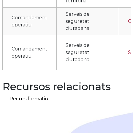
territorial
Serveis de
Comandament
seguretat
Ca
operatiu
ciutadana
Serveis de
Comandament
seguretat
Se
operatiu
ciutadana
Recursos relacionats
Comandament
Transversal
C
operatiu
Recurs formatiu
Comandament
Transversal
Ca
operatiu