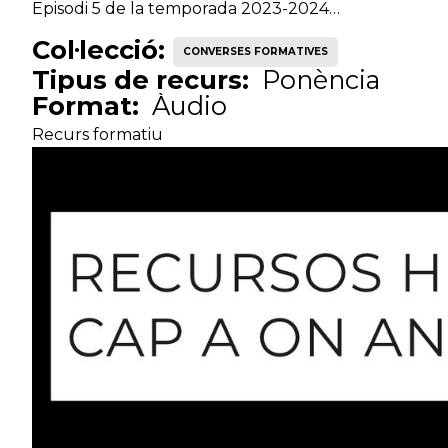
Episodi 5 de la temporada 2023-2024…
Col·lecció:
CONVERSES FORMATIVES
Tècnic
Serveis de
I
Tipus de recurs:
Ponència
especialista
benestar social
Format:
Àudio
Recurs formatiu
Tècnic
Serveis de
Ed
especialista
benestar social
Tècnic
Serveis de
Ps
especialista
benestar social
Tècnic
Serveis de
M
especialista
benestar social
Tècnic
Serveis de
Tè