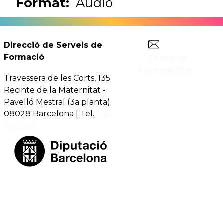
Format:
Àudio
Tècnic
Serveis de suport
Tè
especialista
intern
in
Direcció de Serveis de
Formació
Contacte
Tècnic
Serveis de suport
T
Accessibilitat
especialista
intern
Travessera de les Corts, 135.
Recinte de la Maternitat -
Pavelló Mestral (3a planta).
Tècnic
Serveis de suport
08028 Barcelona | Tel.
934
Tè
especialista
intern
049 300
Tècnic
Serveis de suport
An
especialista
intern
Tècnic
Serveis de suport
Tè
especialista
intern