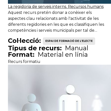
La regidoria de serveis interns. Recursos humans
Serveis de
Suport
Aquest recurs pretén donar a conèixer els
seguretat
Vi
operatiu
aspectes clau relacionats amb l'activitat de les
ciutadana
diferents regidories en les que es classifiquen les
competències i serveis municipals per tal de…
Serveis de
Suport
seguretat
Ag
Col·lecció:
operatiu
ESPAI DE FORMACIÓ DE L'ELECTE
ciutadana
Tipus de recurs:
Manual
Format:
Material en línia
Suport
Serveis de suport
O
Recurs formatiu
operatiu
intern
Suport
Transversal
Au
operatiu
Serveis d'acció
Tècnic auxiliar
Ed
ciutadana