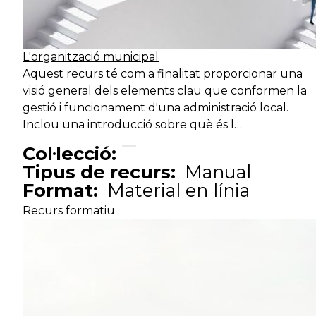
Suport
Transversal
Se
administratiu
L'organització municipal
Aquest recurs té com a finalitat proporcionar una
Suport
Transversal
Ad
visió general dels elements clau que conformen la
administratiu
gestió i funcionament d'una administració local.
Inclou una introducció sobre què és l…
Suport
Serveis d'acció
Col·lecció:
Mo
operatiu
ciutadana
Tipus de recurs:
Manual
Format:
Material en línia
Suport
Serveis d'acció
Recurs formatiu
Au
operatiu
ciutadana
Suport
Serveis d'acció
A
operatiu
ciutadana