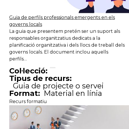
territorial
Guia de perfils professionals emergents en els
Serveis de
governs locals
Oficis
desenvolupament
O
La guia que presentem pretén ser un suport als
territorial
responsables organitzatius dedicats a la
planificació organitzativa i dels llocs de treball dels
Serveis de suport
Oficis
Xo
governs locals. El document inclou aquells
intern
perfils…
Col·lecció:
Serveis de suport
Tipus de recurs:
Oficis
N
intern
Guia de projecte o servei
Format:
Material en línia
Serveis de suport
Recurs formatiu
Subaltern
No
intern
Serveis de suport