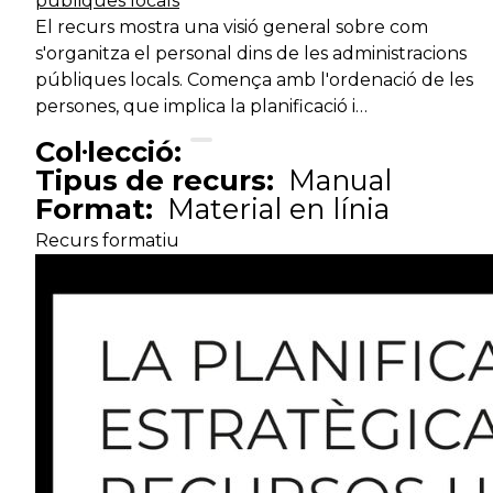
públiques locals
Tècnic auxiliar
An
ciutadana
El recurs mostra una visió general sobre com
s'organitza el personal dins de les administracions
Serveis de
públiques locals. Comença amb l'ordenació de les
Tècnic auxiliar
desenvolupament
D
persones, que implica la planificació i…
territorial
Col·lecció:
Tipus de recurs:
Manual
Serveis de
Format:
Material en línia
Tècnic auxiliar
desenvolupament
In
territorial
Recurs formatiu
Serveis de suport
Tècnic auxiliar
In
intern
Serveis de suport
Tècnic auxiliar
R
intern