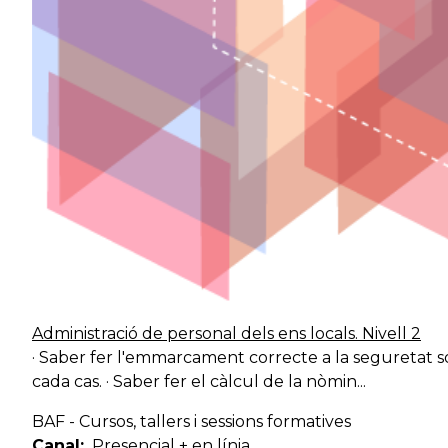
Títol
Administració de personal dels ens locals. Nivell 2
· Saber fer l'emmarcament correcte a la seguretat soc
cada cas. · Saber fer el càlcul de la nòmin...
BAF - Cursos, tallers i sessions formatives
Canal
Presencial + en línia