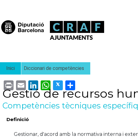
Vés al contingut
Fil d'ariadna
Inici
Diccionari de competències
Print
Email
LinkedIn
WhatsApp
Twitter
Share
Gestió de recursos h
Competències tècniques específiqu
Definició
La competencia implica ...
(pestanya activa)
Gestionar, d'acord amb la normativa interna i exter