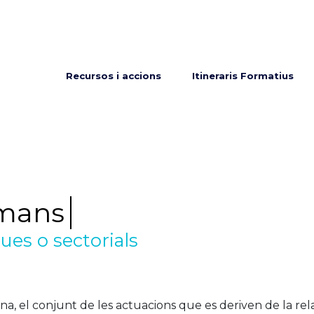
Menú principal
Recursos i accions
Itineraris Formatius
umans
es o sectorials
na, el conjunt de les actuacions que es deriven de la rela