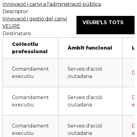
Innovació i canvi a l'administració pública
Descriptor:
Innovació i gestió del canvi
VEURE'LS TOTS
VEURE
Destinataris
Col·lectiu
Àmbit funcional
L
professional
Comandament
Serveis d'acció
Di
executiu
ciutadana
Comandament
Serveis d'acció
Di
executiu
ciutadana
e
Comandament
Serveis d'acció
D
executiu
ciutadana
es