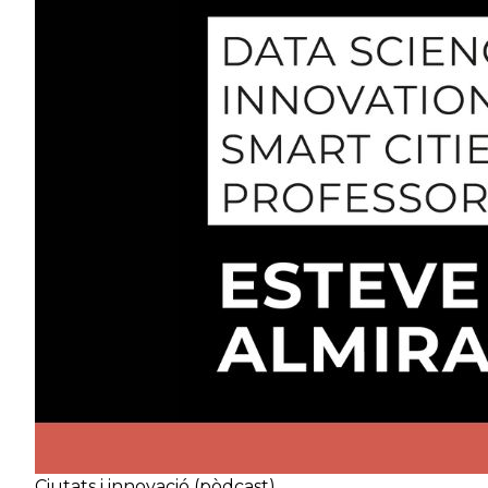
Ciutats i innovació (pòdcast)