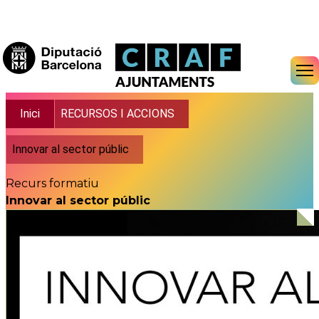
Vés al contingut
Fil d'ariadna
Inici
RECURSOS I ACCIONS
Innovar al sector públic
Recurs formatiu
Innovar al sector públic