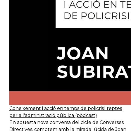
Coneixement i acció en temps de policrisi: reptes
per a l'administració pública (pòdcast)
En aquesta nova conversa del cicle de Converses
Directives, comptem amb la mirada lúcida de Joan