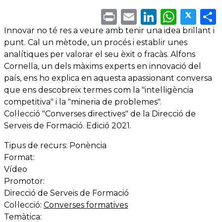
Print
Email
LinkedI
What
Twi
Innovar no té res a veure amb tenir una idea brillant i
punt. Cal un mètode, un procés i establir unes
analítiques per valorar el seu èxit o fracàs. Alfons
Cornella, un dels màxims experts en innovació del
país, ens ho explica en aquesta apassionant conversa
que ens descobreix termes com la "intel·ligència
competitiva" i la "mineria de problemes".
Col·lecció "Converses directives" de la Direcció de
Serveis de Formació. Edició 2021.
Tipus de recurs:
Ponència
Format:
Vídeo
Promotor:
Direcció de Serveis de Formació
Col·lecció:
Converses formatives
Temàtica: