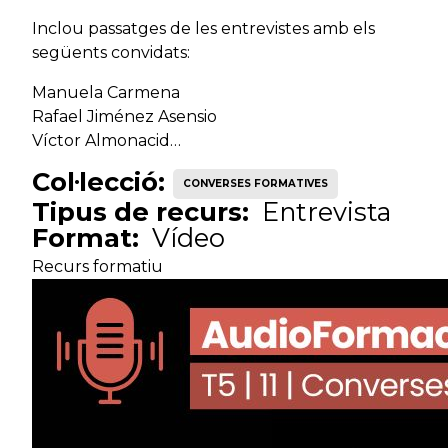
Inclou passatges de les entrevistes amb els
Serveis de
següents convidats:
Directiu
seguretat
Ca
ciutadana
Manuela Carmena
Rafael Jiménez Asensio
G
Víctor Almonacid…
Directiu
Transversal
a
Col·lecció:
CONVERSES FORMATIVES
Tipus de recurs:
Entrevista
Format:
Vídeo
Directiu
Transversal
Di
Recurs formatiu
Directiu
Transversal
G
Habilitació
Serveis de suport
I
nacional
intern