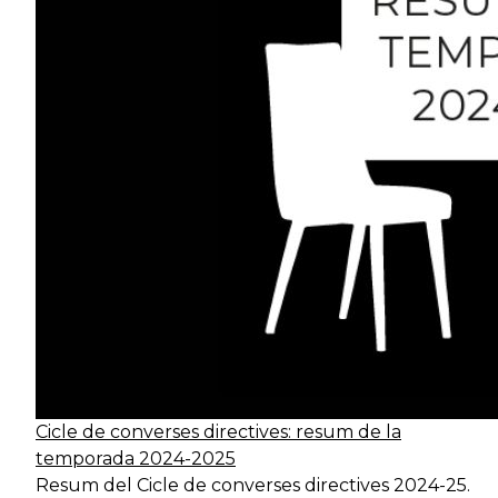
executiu
ciutadana
Comandament
Transversal
Ca
executiu
Comandament
Transversal
Ca
executiu
Comandament
Transversal
C
operatiu
Cicle de converses directives: resum de la
Comandament
Transversal
Ca
temporada 2024-2025
operatiu
Resum del Cicle de converses directives 2024-25.